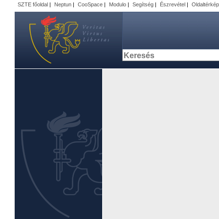
SZTE főoldal
|
Neptun
|
CooSpace
|
Modulo
|
Segítség
|
Észrevétel
|
Oldaltérkép