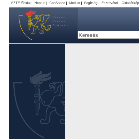
SZTE főoldal
|
Neptun
|
CooSpace
|
Modulo
|
Segítség
|
Észrevétel
|
Oldaltérkép