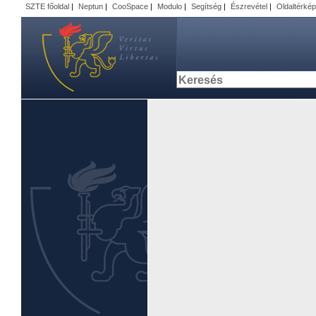
SZTE főoldal
|
Neptun
|
CooSpace
|
Modulo
|
Segítség
|
Észrevétel
|
Oldaltérkép