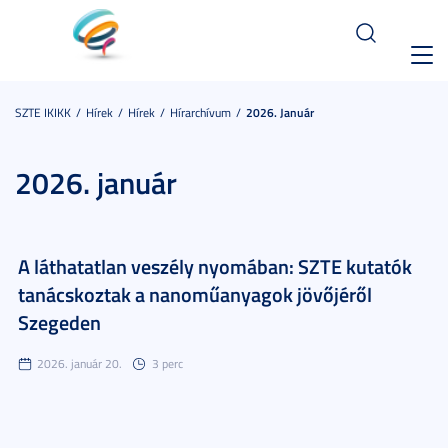
Toggl
navig
SZTE IKIKK
Hírek
Hírek
Hírarchívum
2026. Január
2026. január
A láthatatlan veszély nyomában: SZTE kutatók
tanácskoztak a nanoműanyagok jövőjéről
Szegeden
2026. január 20.
3 perc