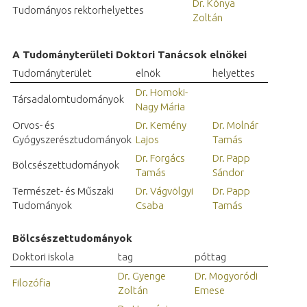
Dr. Kónya
Tudományos rektorhelyettes
Zoltán
A Tudományterületi Doktori Tanácsok elnökei
Tudományterület
elnök
helyettes
Dr. Homoki-
Társadalomtudományok
Nagy Mária
Orvos- és
Dr. Kemény
Dr. Molnár
Gyógyszerésztudományok
Lajos
Tamás
Dr. Forgács
Dr. Papp
Bölcsészettudományok
Tamás
Sándor
Természet- és Műszaki
Dr. Vágvölgyi
Dr. Papp
Tudományok
Csaba
Tamás
Bölcsészettudományok
Doktori iskola
tag
póttag
Dr. Gyenge
Dr. Mogyoródi
Filozófia
Zoltán
Emese