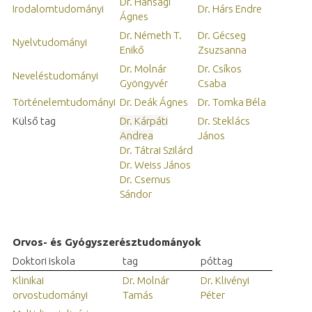
Dr. Hansági
Irodalomtudományi
Dr. Hárs Endre
Ágnes
Dr. Németh T.
Dr. Gécseg
Nyelvtudományi
Enikő
Zsuzsanna
Dr. Molnár
Dr. Csíkos
Neveléstudományi
Gyöngyvér
Csaba
Történelemtudományi
Dr. Deák Ágnes
Dr. Tomka Béla
Külső tag
Dr. Kárpáti
Dr. Steklács
Andrea
János
Dr. Tátrai Szilárd
Dr. Weiss János
Dr. Csernus
Sándor
Orvos- és Gyógyszerésztudományok
Doktori iskola
tag
póttag
Klinikai
Dr. Molnár
Dr. Klivényi
orvostudományi
Tamás
Péter