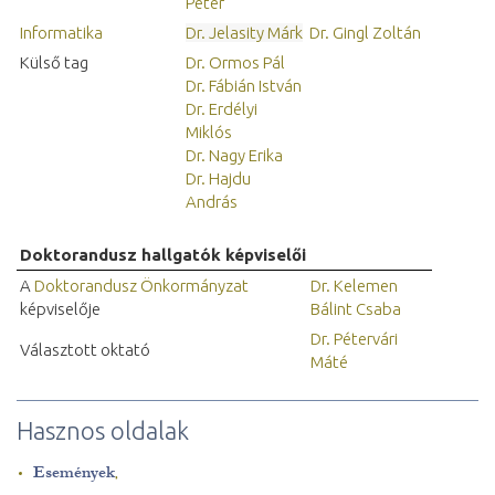
Péter
Informatika
Dr. Jelasity Márk
Dr. Gingl Zoltán
Külső tag
Dr. Ormos Pál
Dr. Fábián István
Dr. Erdélyi
Miklós
Dr. Nagy Erika
Dr. Hajdu
András
Doktorandusz hallgatók képviselői
A
Doktorandusz Önkormányzat
Dr. Kelemen
képviselője
Bálint Csaba
Dr. Pétervári
Választott oktató
Máté
Hasznos oldalak
Események
,