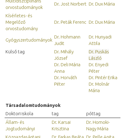
Multidiszciplináris
Dr. Jost Norbert
Dr. Dux Mária
orvostudományok
Kísérletes- és
Megelőző
Dr. Peták Ferenc
Dr. Dux Mária
orvostudomány
Dr. Hohmann
Dr. Hunyadi
Gyógyszertudományok
Judit
Attila
Külső tag
Dr. Mihály
Dr. Puskás
József
László
Dr. Deli Mária
Dr. Enyedi
Anna
Péter
Dr. Horváth
Dr. Pintér Erika
Péter
Dr. Molnár
Mária
Társadalomtudományok
Doktori iskola
tag
póttag
Állam- és
Dr. Karsai
Dr. Homoki-
Jogtudományi
Krisztina
Nagy Mária
Közgazdaságtani
Dr. Farkas Beáta
Dr. Pelle Anita