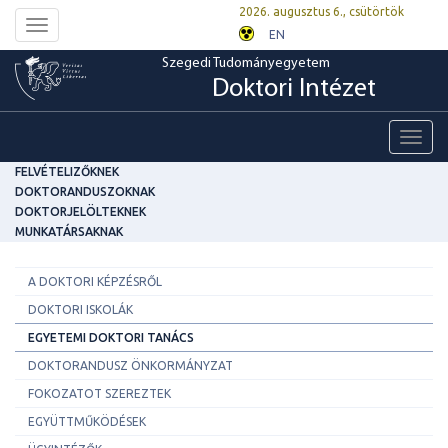
2026. augusztus 6., csütörtök
Toggle
EN
navigation
Szegedi Tudományegyetem
Doktori Intézet
Toggl
navig
FELVÉTELIZŐKNEK
DOKTORANDUSZOKNAK
DOKTORJELÖLTEKNEK
MUNKATÁRSAKNAK
A DOKTORI KÉPZÉSRŐL
DOKTORI ISKOLÁK
EGYETEMI DOKTORI TANÁCS
DOKTORANDUSZ ÖNKORMÁNYZAT
FOKOZATOT SZEREZTEK
EGYÜTTMŰKÖDÉSEK