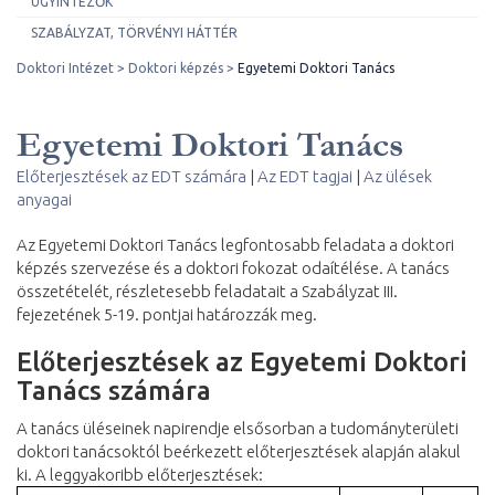
ÜGYINTÉZŐK
SZABÁLYZAT, TÖRVÉNYI HÁTTÉR
Doktori Intézet
Doktori képzés
Egyetemi Doktori Tanács
Egyetemi Doktori Tanács
Előterjesztések az EDT számára
|
Az EDT tagjai
|
Az ülések
anyagai
Az Egyetemi Doktori Tanács legfontosabb feladata a doktori
képzés szervezése és a doktori fokozat odaítélése. A tanács
összetételét, részletesebb feladatait a Szabályzat III.
fejezetének 5-19. pontjai határozzák meg.
Előterjesztések az Egyetemi Doktori
Tanács számára
A tanács üléseinek napirendje elsősorban a tudományterületi
doktori tanácsoktól beérkezett előterjesztések alapján alakul
ki. A leggyakoribb előterjesztések: