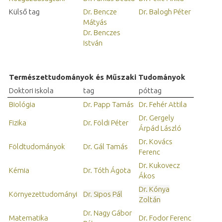
Külső tag
Dr. Bencze
Dr. Balogh Péter
Mátyás
Dr. Benczes
István
Természettudományok és Műszaki Tudományok
Doktori iskola
tag
póttag
Biológia
Dr. Papp Tamás
Dr. Fehér Attila
Dr. Gergely
Fizika
Dr. Földi Péter
Árpád László
Dr. Kovács
Földtudományok
Dr. Gál Tamás
Ferenc
Dr. Kukovecz
Kémia
Dr. Tóth Ágota
Ákos
Dr. Kónya
Környezettudományi
Dr. Sipos Pál
Zoltán
Dr. Nagy Gábor
Matematika
Dr. Fodor Ferenc