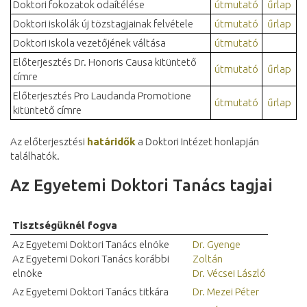
Doktori fokozatok odaítélése
útmutató
űrlap
Doktori iskolák új tözstagjainak felvétele
útmutató
űrlap
Doktori iskola vezetőjének váltása
útmutató
Előterjesztés Dr. Honoris Causa kitüntető
útmutató
űrlap
címre
Előterjesztés Pro Laudanda Promotione
útmutató
űrlap
kitüntető címre
Az előterjesztési
határidők
a Doktori Intézet honlapján
találhatók.
Az Egyetemi Doktori Tanács tagjai
Tisztségüknél fogva
Az Egyetemi Doktori Tanács elnöke
Dr. Gyenge
Az Egyetemi Dokori Tanács korábbi
Zoltán
elnöke
Dr. Vécsei László
Az Egyetemi Doktori Tanács titkára
Dr. Mezei Péter