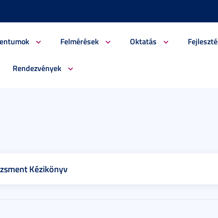
entumok
Felmérések
Oktatás
Fejleszté
Rendezvények
dzsment Kézikönyv