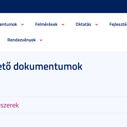
entumok
Felmérések
Oktatás
Fejleszté
Rendezvények
thető dokumentumok
dszerek