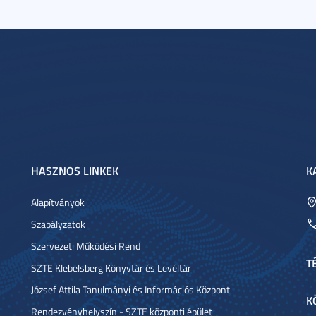
HASZNOS LINKEK
K
Alapítványok
Szabályzatok
Szervezeti Működési Rend
T
SZTE Klebelsberg Könyvtár és Levéltár
József Attila Tanulmányi és Információs Központ
K
Rendezvényhelyszín - SZTE központi épület