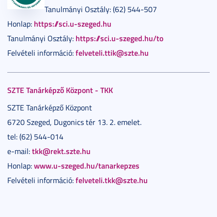
Tanulmányi Osztály: (62) 544-507
https://sci.u-szeged.hu
Honlap:
https://sci.u-szeged.hu/to
Tanulmányi Osztály:
felveteli.ttik@szte.hu
Felvételi információ:
SZTE Tanárképző Központ - TKK
SZTE Tanárképző Központ
6720 Szeged, Dugonics tér 13. 2. emelet.
tel: (62) 544-014
tkk@rekt.szte.hu
e-mail:
www.u-szeged.hu/tanarkepzes
Honlap:
felveteli.tkk@szte.hu
Felvételi információ: