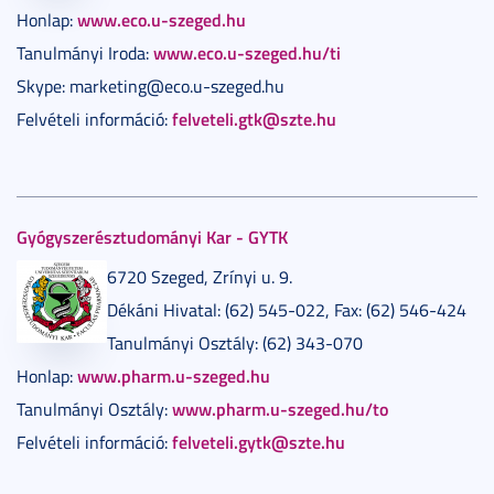
www.eco.u-szeged.hu
Honlap:
www.eco.u-szeged.hu/ti
Tanulmányi Iroda:
Skype: marketing@eco.u-szeged.hu
felveteli.gtk@szte.hu
Felvételi információ:
Gyógyszerésztudományi Kar - GYTK
6720 Szeged, Zrínyi u. 9.
Dékáni Hivatal: (62) 545-022, Fax: (62) 546-424
Tanulmányi Osztály: (62) 343-070
www.pharm.u-szeged.hu
Honlap:
www.pharm.u-szeged.hu/to
Tanulmányi Osztály:
felveteli.gytk@szte.hu
Felvételi információ: