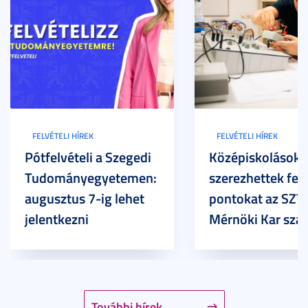
FELVÉTELI HÍREK
FELVÉTELI HÍREK
Pótfelvételi a Szegedi
Középiskolások
Tudományegyetemen:
szerezhettek felv
augusztus 7-ig lehet
pontokat az SZT
jelentkezni
Mérnöki Kar sza
További hírek