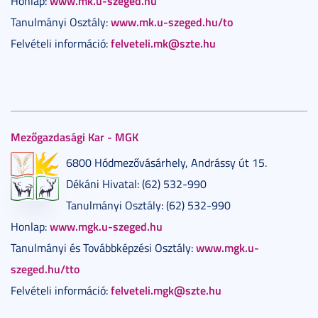
www.mk.u-szeged.hu
Honlap:
www.mk.u-szeged.hu/to
Tanulmányi Osztály:
felveteli.mk@szte.hu
Felvételi információ:
Mezőgazdasági Kar - MGK
6800 Hódmezővásárhely, Andrássy út 15.
Dékáni Hivatal: (62) 532-990
Tanulmányi Osztály: (62) 532-990
www.mgk.u-szeged.hu
Honlap:
www.mgk.u-
Tanulmányi és Továbbképzési Osztály:
szeged.hu/tto
felveteli.mgk@szte.hu
Felvételi információ: