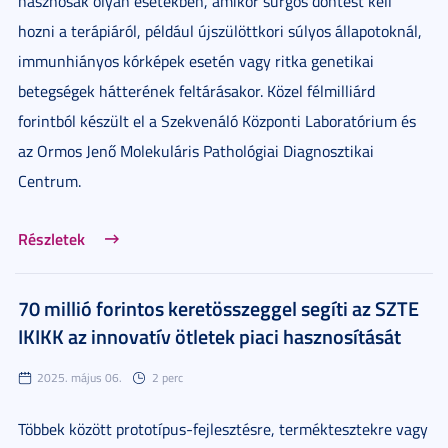
hasznosak olyan esetekben, amikor sürgős döntést kell
hozni a terápiáról, például újszülöttkori súlyos állapotoknál,
immunhiányos kórképek esetén vagy ritka genetikai
betegségek hátterének feltárásakor. Közel félmilliárd
forintból készült el a Szekvenáló Központi Laboratórium és
az Ormos Jenő Molekuláris Pathológiai Diagnosztikai
Centrum.
Részletek
70 millió forintos keretösszeggel segíti az SZTE
IKIKK az innovatív ötletek piaci hasznosítását
2025. május 06.
2 perc
Többek között prototípus-fejlesztésre, terméktesztekre vagy