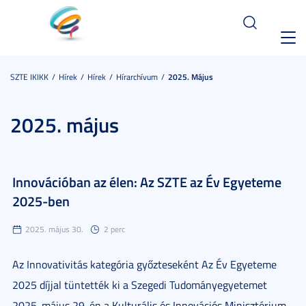
Toggl
navig
SZTE IKIKK
Hírek
Hírek
Hírarchívum
2025. Május
2025. május
Innovációban az élen: Az SZTE az Év Egyeteme
2025-ben
2025. május 30.
2 perc
Az Innovativitás kategória győzteseként Az Év Egyeteme
2025 díjjal tüntették ki a Szegedi Tudományegyetemet
2025. május 29-én a Kulturális és Innovációs Minisztérium