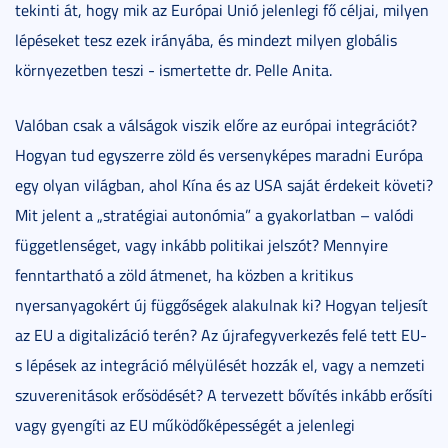
tekinti át, hogy mik az Európai Unió jelenlegi fő céljai, milyen
lépéseket tesz ezek irányába, és mindezt milyen globális
környezetben teszi - ismertette dr. Pelle Anita.
Valóban csak a válságok viszik előre az európai integrációt?
Hogyan tud egyszerre zöld és versenyképes maradni Európa
egy olyan világban, ahol Kína és az USA saját érdekeit követi?
Mit jelent a „stratégiai autonómia” a gyakorlatban – valódi
függetlenséget, vagy inkább politikai jelszót? Mennyire
fenntartható a zöld átmenet, ha közben a kritikus
nyersanyagokért új függőségek alakulnak ki? Hogyan teljesít
az EU a digitalizáció terén? Az újrafegyverkezés felé tett EU-
s lépések az integráció mélyülését hozzák el, vagy a nemzeti
szuverenitások erősödését? A tervezett bővítés inkább erősíti
vagy gyengíti az EU működőképességét a jelenlegi