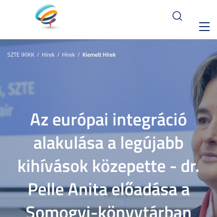
Toggl
navig
SZTE IKIKK
Hírek
Hírek
Kiemelt Hírek
Az európai integráció
alakulása a legújabb
kihívások közepette - dr.
Pelle Anita előadása a
Somogyi-könyvtárban