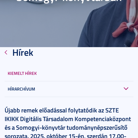
Hírek
KIEMELT HÍREK
HÍRARCHÍVUM
2025. október 06.
2 perc
Újabb remek előadással folytatódik az SZTE
IKIKK Digitális Társadalom Kompetenciaközpont
és a Somogyi-könyvtár tudománynépszerűsítő
sorozata. 2025. október 15-én, szerdán 17.00-