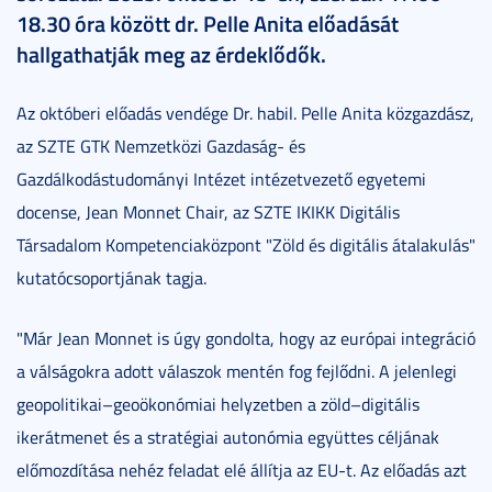
18.30 óra között dr. Pelle Anita előadását
hallgathatják meg az érdeklődők.
Az októberi előadás vendége Dr. habil. Pelle Anita közgazdász,
az SZTE GTK Nemzetközi Gazdaság- és
Gazdálkodástudományi Intézet intézetvezető egyetemi
docense, Jean Monnet Chair, az SZTE IKIKK Digitális
Társadalom Kompetenciaközpont "Zöld és digitális átalakulás"
kutatócsoportjának tagja.
"Már Jean Monnet is úgy gondolta, hogy az európai integráció
a válságokra adott válaszok mentén fog fejlődni. A jelenlegi
geopolitikai–geoökonómiai helyzetben a zöld–digitális
ikerátmenet és a stratégiai autonómia együttes céljának
előmozdítása nehéz feladat elé állítja az EU-t. Az előadás azt