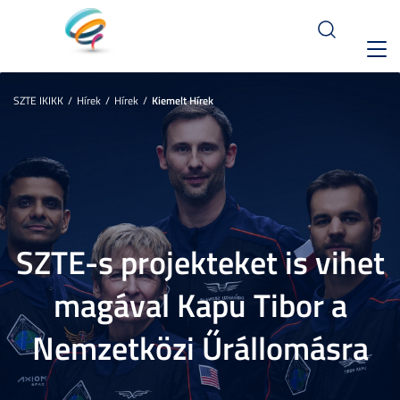
Toggl
navig
SZTE IKIKK
Hírek
Hírek
Kiemelt Hírek
SZTE-s projekteket is vihet
magával Kapu Tibor a
Nemzetközi Űrállomásra