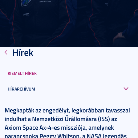
Hírek
KIEMELT HÍREK
HÍRARCHÍVUM
2025. március 05.
2 perc
Megkapták az engedélyt, legkorábban tavasszal
indulhat a Nemzetközi Űrállomásra (ISS) az
Axiom Space Ax-4-es missziója, amelynek
parancsnoka Peggy Whitson, a NASA legendás