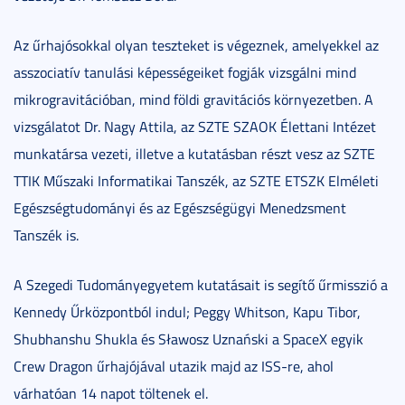
Az űrhajósokkal olyan teszteket is végeznek, amelyekkel az
asszociatív tanulási képességeiket fogják vizsgálni mind
mikrogravitációban, mind földi gravitációs környezetben. A
vizsgálatot Dr. Nagy Attila, az SZTE SZAOK Élettani Intézet
munkatársa vezeti, illetve a kutatásban részt vesz az SZTE
TTIK Műszaki Informatikai Tanszék, az SZTE ETSZK Elméleti
Egészségtudományi és az Egészségügyi Menedzsment
Tanszék is.
A Szegedi Tudományegyetem kutatásait is segítő űrmisszió a
Kennedy Űrközpontból indul; Peggy Whitson, Kapu Tibor,
Shubhanshu Shukla és Sławosz Uznański a SpaceX egyik
Crew Dragon űrhajójával utazik majd az ISS-re, ahol
várhatóan 14 napot töltenek el.