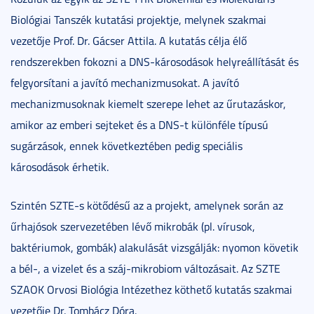
Biológiai Tanszék kutatási projektje, melynek szakmai
vezetője Prof. Dr. Gácser Attila. A kutatás célja élő
rendszerekben fokozni a DNS-károsodások helyreállítását és
felgyorsítani a javító mechanizmusokat. A javító
mechanizmusoknak kiemelt szerepe lehet az űrutazáskor,
amikor az emberi sejteket és a DNS-t különféle típusú
sugárzások, ennek következtében pedig speciális
károsodások érhetik.
Szintén SZTE-s kötődésű az a projekt, amelynek során az
űrhajósok szervezetében lévő mikrobák (pl. vírusok,
baktériumok, gombák) alakulását vizsgálják: nyomon követik
a bél-, a vizelet és a száj-mikrobiom változásait. Az SZTE
SZAOK Orvosi Biológia Intézethez köthető kutatás szakmai
vezetője Dr. Tombácz Dóra.