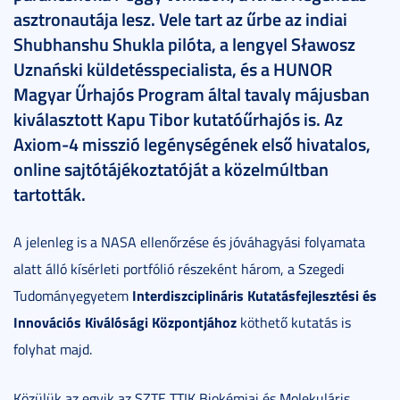
asztronautája lesz. Vele tart az űrbe az indiai
Shubhanshu Shukla pilóta, a lengyel Sławosz
Uznański küldetésspecialista, és a HUNOR
Magyar Űrhajós Program által tavaly májusban
kiválasztott Kapu Tibor kutatóűrhajós is. Az
Axiom-4 misszió legénységének első hivatalos,
online sajtótájékoztatóját a közelmúltban
tartották.
A jelenleg is a NASA ellenőrzése és jóváhagyási folyamata
alatt álló kísérleti portfólió részeként három, a Szegedi
Interdiszciplináris Kutatásfejlesztési és
Tudományegyetem
Innovációs Kiválósági Központjához
köthető kutatás is
folyhat majd.
Közülük az egyik az SZTE TTIK Biokémiai és Molekuláris