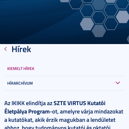
Hírek
KIEMELT HÍREK
HÍRARCHÍVUM
2025. július 03.
4 perc
Az IKIKK elindítja az
SZTE VIRTUS Kutatói
Életpálya Program
-ot, amelyre várja mindazokat
a kutatókat, akik érzik magukban a lendületet
ahhoz, hogy tudományos kutatói és oktatói