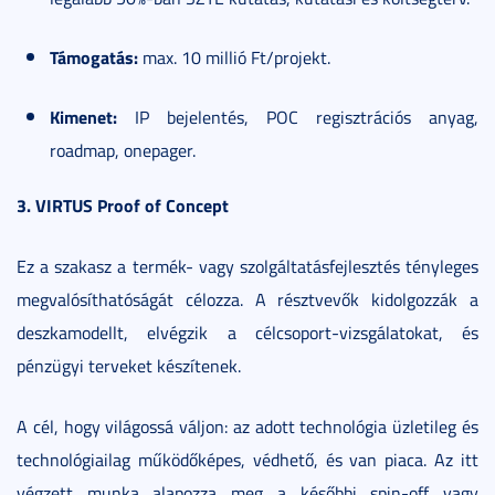
Támogatás:
max. 10 millió Ft/projekt.
Kimenet:
IP bejelentés, POC regisztrációs anyag,
roadmap, onepager.
3. VIRTUS Proof of Concept
Ez a szakasz a termék- vagy szolgáltatásfejlesztés tényleges
megvalósíthatóságát célozza. A résztvevők kidolgozzák a
deszkamodellt, elvégzik a célcsoport-vizsgálatokat, és
pénzügyi terveket készítenek.
A cél, hogy világossá váljon: az adott technológia üzletileg és
technológiailag működőképes, védhető, és van piaca. Az itt
végzett munka alapozza meg a későbbi spin-off vagy