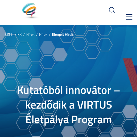
Toggl
navig
SZTE IKIKK
Hírek
Hírek
Kiemelt Hírek
Kutatóból innovátor –
kezdődik a VIRTUS
Életpálya Program