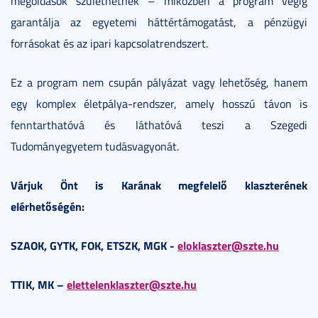
megoldások születhetnek – miközben a program végig
garantálja az egyetemi háttértámogatást, a pénzügyi
forrásokat és az ipari kapcsolatrendszert.
Ez a program nem csupán pályázat vagy lehetőség, hanem
egy komplex életpálya-rendszer, amely hosszú távon is
fenntarthatóvá és láthatóvá teszi a Szegedi
Tudományegyetem tudásvagyonát.
Várjuk Önt is Karának megfelelő klaszterének
elérhetőségén:
SZAOK, GYTK, FOK, ETSZK, MGK -
eloklaszter@szte.hu
TTIK, MK –
elettelenklaszter@szte.hu