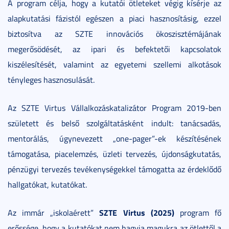
A program célja, hogy a kutatói ötleteket végig kísérje az
alapkutatási fázistól egészen a piaci hasznosításig, ezzel
biztosítva az SZTE innovációs ökoszisztémájának
megerősödését, az ipari és befektetői kapcsolatok
kiszélesítését, valamint az egyetemi szellemi alkotások
tényleges hasznosulását.
Az SZTE Virtus Vállalkozáskatalizátor Program 2019-ben
született és belső szolgáltatásként indult: tanácsadás,
mentorálás, úgynevezett „one-pager”-ek készítésének
támogatása, piacelemzés, üzleti tervezés, újdonságkutatás,
pénzügyi tervezés tevékenységekkel támogatta az érdeklődő
hallgatókat, kutatókat.
SZTE Virtus (2025)
Az immár „iskolaérett”
program fő
erőssége, hogy a kutatókat nem hagyja magukra az ötlettől a