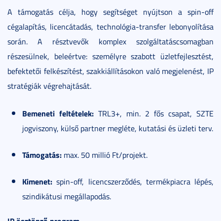
A támogatás célja, hogy segítséget nyújtson a spin-off
cégalapítás, licencátadás, technológia-transfer lebonyolítása
során. A résztvevők komplex szolgáltatáscsomagban
részesülnek, beleértve: személyre szabott üzletfejlesztést,
befektetői felkészítést, szakkiállításokon való megjelenést, IP
stratégiák végrehajtását.
Bemeneti feltételek:
TRL3+, min. 2 fős csapat, SZTE
jogviszony, külső partner megléte, kutatási és üzleti terv.
Támogatás:
max. 50 millió Ft/projekt.
Kimenet:
spin-off, licencszerződés, termékpiacra lépés,
szindikátusi megállapodás.
IP ösztönző program