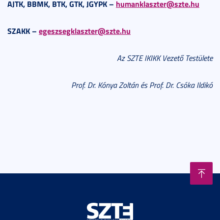
AJTK, BBMK, BTK, GTK, JGYPK –
humanklaszter@szte.hu
SZAKK –
egeszsegklaszter@szte.hu
Az SZTE IKIKK Vezető Testülete
Prof. Dr. Kónya Zoltán és Prof. Dr. Csóka Ildikó