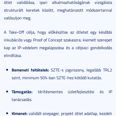
ötlet validálása, ipari alkalmazhatóságának vizsgálata
strukturált keretek között, meghatározott módszertannal
valósuljon meg.
A Take-Off célja, hogy előkészítse az ötletet egy későbbi
inkubációs vagy Proof of Concept szakaszra; kiemelt szerepet
kap az IP-védelem megalapozása és a célpiaci gondolkodás
elindítása.
Bemeneti feltételek:
SZTE-s jogviszony, legalább TRL2
szint, minimum 50%-ban SZTE-hez kötődő kutatás.
Támogatás:
térítésmentes üzletfejlesztési és IP
tanácsadás.
Kimenet:
validált onepager, projekt ötlet adatlap, kezdeti