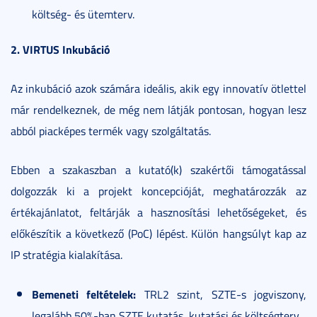
költség- és ütemterv.
2. VIRTUS Inkubáció
Az inkubáció azok számára ideális, akik egy innovatív ötlettel
már rendelkeznek, de még nem látják pontosan, hogyan lesz
abból piacképes termék vagy szolgáltatás.
Ebben a szakaszban a kutató(k) szakértői támogatással
dolgozzák ki a projekt koncepcióját, meghatározzák az
értékajánlatot, feltárják a hasznosítási lehetőségeket, és
előkészítik a következő (PoC) lépést. Külön hangsúlyt kap az
IP stratégia kialakítása.
Bemeneti feltételek:
TRL2 szint, SZTE-s jogviszony,
legalább 50%-ban SZTE kutatás, kutatási és költségterv.