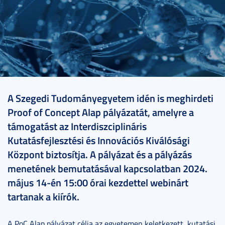
2024. május 10.
2 perc
A Szegedi Tudományegyetem idén is meghirdeti
Proof of Concept Alap pályázatát, amelyre a
támogatást az Interdiszciplináris
Kutatásfejlesztési és Innovációs Kiválósági
Központ biztosítja. A pályázat és a pályázás
menetének bemutatásával kapcsolatban 2024.
május 14-én 15:00 órai kezdettel webinárt
tartanak a kiírók.
A PoC Alap pályázat célja az egyetemen keletkezett, kutatási