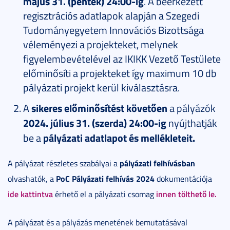
május 31. (péntek) 24:00-ig
. A beérkezett
regisztrációs adatlapok alapján a Szegedi
Tudományegyetem Innovációs Bizottsága
véleményezi a projekteket, melynek
figyelembevételével az IKIKK Vezető Testülete
előminősíti a projekteket így maximum 10 db
pályázati projekt kerül kiválasztásra.
A
sikeres előminősítést követően
a pályázók
2024. július 31. (szerda) 24:00-ig
nyújthatják
be a
pályázati adatlapot és mellékleteit.
pályázati felhívásban
A pályázat részletes szabályai a
PoC Pályázati felhívás 2024
olvashatók, a
dokumentációja
ide kattintva
innen tölthető le.
érhető el a pályázati csomag
A pályázat és a pályázás menetének bemutatásával