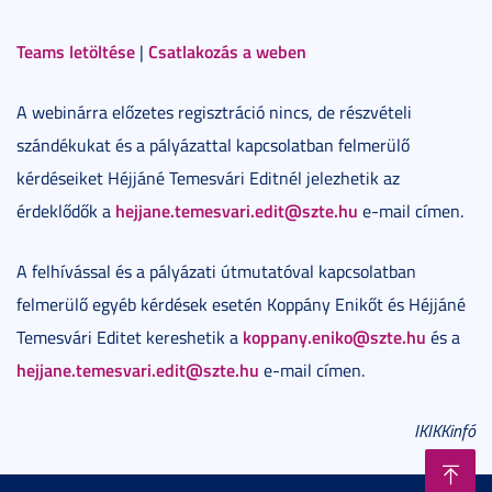
Teams letöltése
Csatlakozás a weben
|
A webinárra előzetes regisztráció nincs, de részvételi
szándékukat és a pályázattal kapcsolatban felmerülő
kérdéseiket Héjjáné Temesvári Editnél jelezhetik az
hejjane.temesvari.edit@szte.hu
érdeklődők a
e-mail címen.
A felhívással és a pályázati útmutatóval kapcsolatban
felmerülő egyéb kérdések esetén Koppány Enikőt és Héjjáné
koppany.eniko@szte.hu
Temesvári Editet kereshetik a
és a
hejjane.temesvari.edit@szte.hu
e-mail címen.
IKIKKinfó