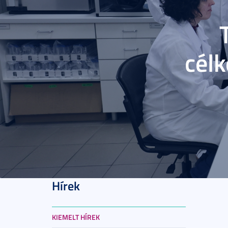
cél
Hírek
2024. 
KIEMELT HÍREK