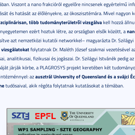
ában. Viszont a nano frakcióról egyelőre nincsenek egyértelmű in
ását és hatását az élőlényekre, az ökoszisztémára. Mivel nagyon k
szciplinárisan, több tudományterületről vizsgálva
kell hozzá álln
nan
yegyetemen ezért hoztuk létre, az országban elsők között, a
ítve azt nemzetközi kutatói networkkel– magyarázta Dr. Szilágyi 
i vizsgálatokat
folytatnak Dr. Maléth József szakmai vezetésével az
ai, analitikusai, fizikusai és jogászai. Dr. Szilágyi Istvánék pedig a
áját járják körbe, a PLAGROSYS projekt keretében két tudomány
ausztrál University of Queensland és a svájci É
intézménnyel: az
ne
tudósaival, akik régóta folytatnak kutatásokat a témában.