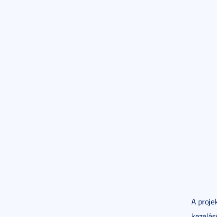
A proje
kezelés