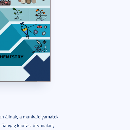
an állnak, a munkafolyamatok
műanyag kijutási útvonalait,