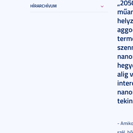
„2050
HÍRARCHÍVUM
műany
hely
aggo
terme
szen
nano
hegy
alig
inter
nano
tekin
- Amiko
szél, h