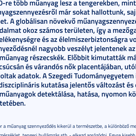
-re több műanyag lesz a tengerekben, mint 
agszennyezésről már sokat hallottunk, sajno
zet. A globálisan növekvő műanyagszennyez
dalmat okoz számos területen, így a mezőg
lékenységre és az élelmiszerbiztonságra vo
nyeződésnél nagyobb veszélyt jelentenek az
műanyag részecskék. Előbbit kimutatták má
csúcsán és várandós nők placentájában, utó
 voltak adatok. A Szegedi Tudományegyetem 
diszciplináris kutatása jelentős változást é
műanyagok detektálása, hatása, nyomon kö
tetében.
r a műanyag szennyeződés kikerül a természetbe, a különböző me
őmérséklet, tengeri hullámzás stb. - elkezd aprózódni. Egyre kisebb