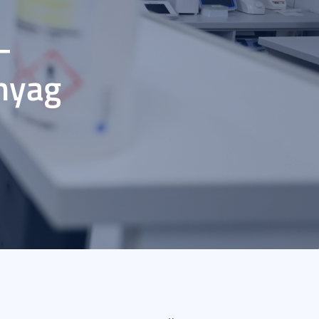
–
nyag