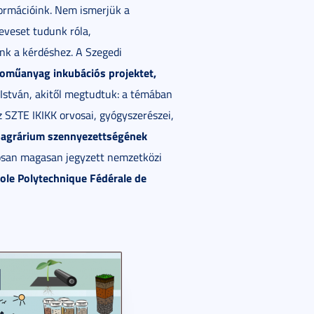
formációink. Nem ismerjük a
eveset tudunk róla,
unk a kérdéshez. A Szegedi
oműanyag inkubációs projektet,
István, akitől megtudtuk: a témában
 SZTE IKIKK orvosai, gyógyszerészei,
agrárium szennyezettségének
z
osan magasan jegyzett nemzetközi
cole Polytechnique Fédérale de