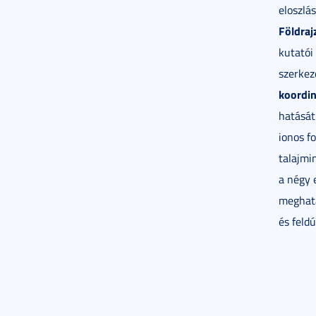
eloszlá
Földraj
kutatói
szerkez
koordin
hatását
ionos f
talajmi
a négy 
meghatá
és feldú