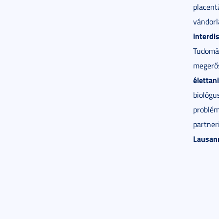
placent
vándorl
interdi
Tudomán
megerős
élettan
biológus
problém
partner
Lausan