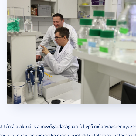
kt témája aktuális a mezőgazdaságban fellépő műanyagszennyezéss
ében. A műanyag részecske szennyezők detektálásába, hatásába, 