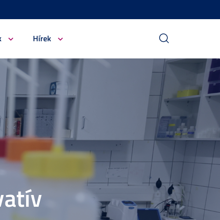
k
Hírek
atív