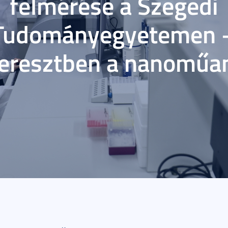
felmérése a Szegedi
Tudományegyetemen 
keresztben a nanoműa
december 09.
3 perc