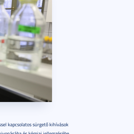
el kapcsolatos sürgető kihívások
kivonásába és kémiai jellemzésébe