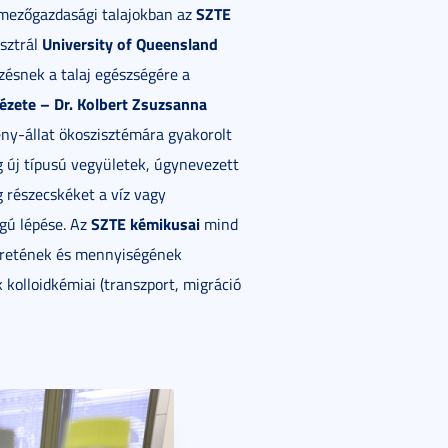
SZTE
t mezőgazdasági talajokban az
University of Queensland
usztrál
ésnek a talaj egészségére a
tézete – Dr. Kolbert Zsuzsanna
ny-állat ökoszisztémára gyakorolt
g új típusú vegyületek, úgynevezett
 részecskéket a víz vagy
SZTE kémikusai
gú lépése. Az
mind
éretének és mennyiségének
kolloidkémiai (transzport, migráció