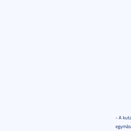
- A kut
egymásr