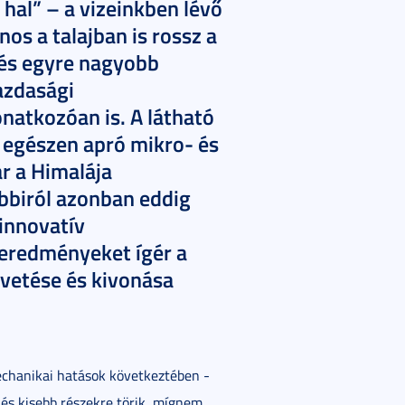
hal” – a vizeinkben lévő
s a talajban is rossz a
és egyre nagyobb
azdasági
natkozóan is. A látható
 egészen apró mikro- és
r a Himalája
bbiról azonban eddig
innovatív
s eredményeket ígér a
vetése és kivonása
chanikai hatások következtében -
 és kisebb részekre törik, mígnem