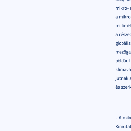
mikro- 
a mikro
millimé
a része
globáli
mezőgaz
például
klímavá
jutnak 
és szer
- A mik
Kimutat