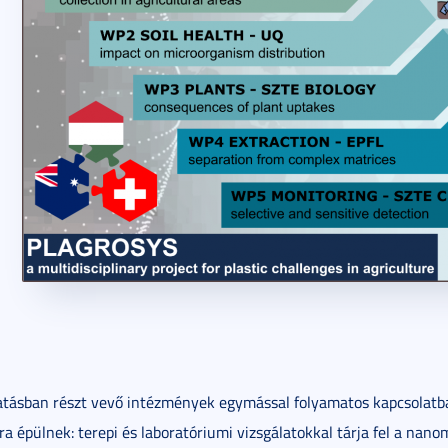
atásban részt vevő intézmények egymással folyamatos kapcsolatb
a épülnek: terepi és laboratóriumi vizsgálatokkal tárja fel a nano