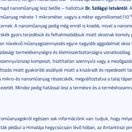
Dr.
Szilágyi Istvántól
majd nanoműanyag lesz belőle – hallottuk
. 
-
műanyag mérete 1 mikrométer, vagyis a méter egymilliomod (10
ternek. A nanoműanyag pedig még ennél is kisebb, mivel a nanomé
cskék gyors terjedésük és felhalmozódásuk miatt okoznak komoly
san növekvő műanyagszennyezés egyre nagyobb aggodalmat okoz tö
dasági termelékenységre és élelmiszerbiztonságra vonatkozólag. 
 szennyvíziszap komposzt, tisztítatlan szennyvíz vagy a mezőgaz
ltozás miatt gyakoribb aszályok miatt a kiszáradt és repedezett 
a mikro-és nanoműanyag részecskék, megváltoztatva a talaj tápan
kezetét. Mindez pedig hatással lesz a termésre és a terméshozamra
roműanyagokról egészen sok információnk van: tudjuk, hogy milye
ták pédául a Himalája hegycsúcsain lévő hóban, az Antarktiszi pi