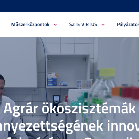
Műszerközpontok
SZTE VIRTUS
Pályázato
Agrár ökoszisztémák
nnyezettségének innov