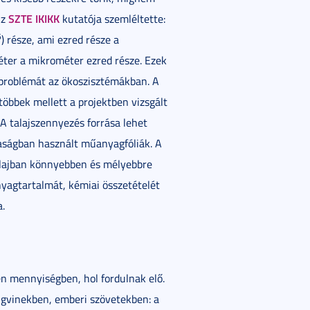
SZTE IKIKK
Az
kutatója szemléltette:
6
) része, ami ezred része a
ter a mikrométer ezred része. Ezek
 problémát az ökoszisztémákban. A
bbek mellett a projektben vizsgált
A talajszennyezés forrása lehet
daságban használt műanyagfóliák. A
talajban könnyebben és mélyebbre
yagtartalmát, kémiai összetételét
.
n mennyiségben, hol fordulnak elő.
ngvinekben, emberi szövetekben: a