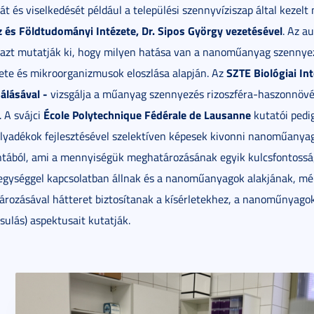
sát és viselkedését például a települési szennyvíziszap által kezel
z és Földtudományi Intézete, Dr. Sipos György vezetésével
. Az a
 azt mutatják ki, hogy milyen hatása van a nanoműanyag szennyez
SZTE Biológiai In
ete és mikroorganizmusok eloszlása alapján. Az
álásával -
vizsgálja a műanyag szennyezés rizoszféra-haszonnövé
École Polytechnique Fédérale de Lausanne
. A svájci
kutatói pedi
olyadékok fejlesztésével szelektíven képesek kivonni nanoműanyag
ntából, ami a mennyiségük meghatározásának egyik kulcsfontossá
egységgel kapcsolatban állnak és a nanoműanyagok alakjának, m
rozásával hátteret biztosítanak a kísérletekhez, a nanoműnyagok 
sulás) aspektusait kutatják.