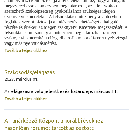
a tanterv részeként biztosítja a feltételeket ahhoz, hogy a hallgató
megszerezhesse a tantervben meghatározott, az adott szakon
szerezhető szakképzettség gyakorlásához szükséges idegen
szaknyelvi ismereteket. A felsőoktatási intézmény a tantervben
foglaltak szerint biztosítja a tudásmérés lehetőségét a hallgató
részére és értékeli az idegen szaknyelvi ismeretek megszerzését. A
felsőoktatási intézmény a tantervben meghatározhat az idegen
szaknyelvi ismeretként elfogadható államilag elismert nyelvvizsgát
vagy más nyelvtudásmérést.
Tovább a teljes cikkhez
Szakosodás/elágazás
2023. március 01.
Az elágazásra való jelentkezés határideje: március 31.
Tovább a teljes cikkhez
A Tanárképző Központ a korábbi évekhez
hasonlóan fórumot tartott az osztott