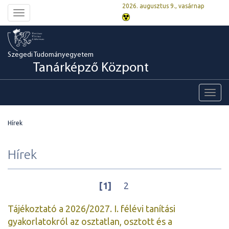
2026. augusztus 9., vasárnap
Toggle
navigation
Szegedi Tudományegyetem
Tanárképző Központ
Toggl
navig
Hírek
Hírek
[1]
2
Tájékoztató a 2026/2027. I. félévi tanítási
gyakorlatokról az osztatlan, osztott és a