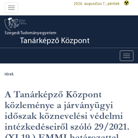
2026. augusztus 7., péntek
Toggle
navigation
Szegedi Tudományegyetem
Tanárképző Központ
Toggl
navig
Hírek
A Tanárképző Központ
közleménye a járványügyi
időszak köznevelési védelmi
intézkedéseiről szóló 29/2021.
(XI.19.) EMMI határozattal