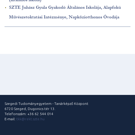
SZTE Juhász Gyula Gyakorló Általános Iskolája, Alapfokú
Művészetoktatási Intézménye, Napköziotthonos Óvodája
Szegedi Tudományegyetem - Tanárképző Központ
6720 Szeged, Dugonics tér 13.
Telefonszám: +36 62 544 014
E-mail:
tkk@rekt.szte.hu