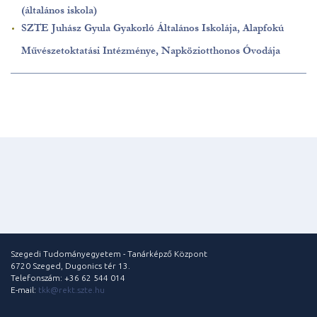
(általános iskola)
SZTE Juhász Gyula Gyakorló Általános Iskolája, Alapfokú
Művészetoktatási Intézménye, Napköziotthonos Óvodája
Szegedi Tudományegyetem - Tanárképző Központ
6720 Szeged, Dugonics tér 13.
Telefonszám: +36 62 544 014
E-mail:
tkk@rekt.szte.hu