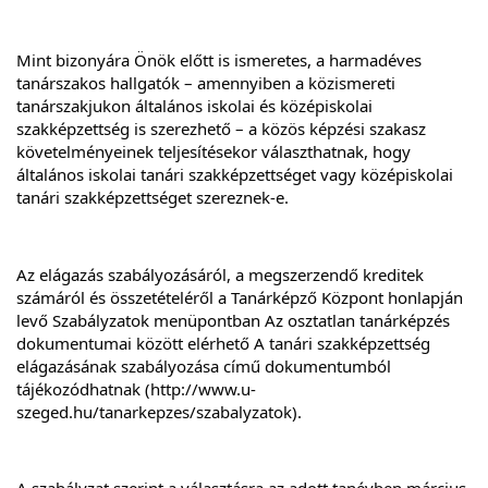
Mint bizonyára Önök előtt is ismeretes, a harmadéves 
tanárszakos hallgatók – amennyiben a közismereti 
tanárszakjukon általános iskolai és középiskolai 
szakképzettség is szerezhető – a közös képzési szakasz 
követelményeinek teljesítésekor választhatnak, hogy 
általános iskolai tanári szakképzettséget vagy középiskolai 
tanári szakképzettséget szereznek-e.
Az elágazás szabályozásáról, a megszerzendő kreditek 
számáról és összetételéről a Tanárképző Központ honlapján 
levő Szabályzatok menüpontban Az osztatlan tanárképzés 
dokumentumai között elérhető A tanári szakképzettség 
elágazásának szabályozása című dokumentumból 
tájékozódhatnak (
http://www.u-
szeged.hu/tanarkepzes/szabalyzatok
).