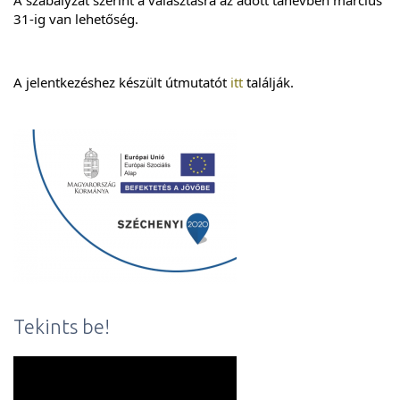
A szabályzat szerint a választásra az adott tanévben március 
31-ig van lehetőség.
A jelentkezéshez készült útmutatót 
itt
 találják.
Tekints be!