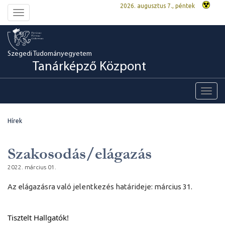
2026. augusztus 7., péntek
Toggle
navigation
Szegedi Tudományegyetem
Tanárképző Központ
Toggl
navig
Hírek
Szakosodás/elágazás
2022. március 01.
Az elágazásra való jelentkezés határideje: március 31.
Tisztelt Hallgatók!