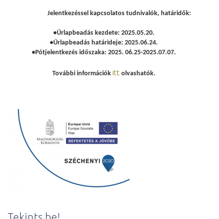
Jelentkezéssel kapcsolatos tudnivalók, határidők:
•Űrlapbeadás kezdete: 2025.05.20.
•Űrlapbeadás határideje: 2025.06.24.
•Pótjelentkezés időszaka: 2025. 06.25-2025.07.07.
itt
További információk
olvashatók.
Tekints be!