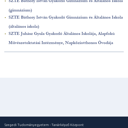
SZTE Báthory István Gyakorló Gimnázium és Általános Iskola
(gimnázium)
SZTE Báthory István Gyakorló Gimnázium és Általános Iskola
(általános iskola)
SZTE Juhász Gyula Gyakorló Általános Iskolája, Alapfokú
Művészetoktatási Intézménye, Napköziotthonos Óvodája
Szegedi Tudományegyetem - Tanárképző Központ