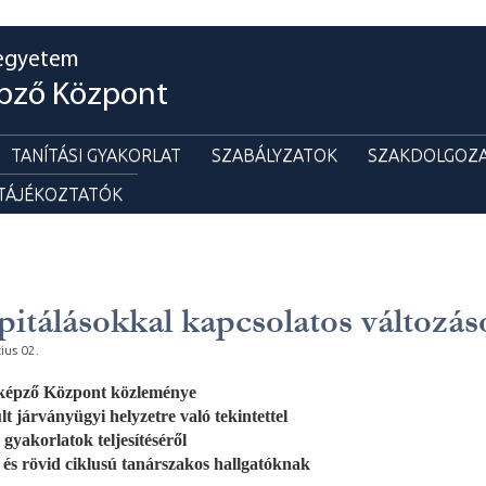
egyetem
pző Központ
TANÍTÁSI GYAKORLAT
SZABÁLYZATOK
SZAKDOLGOZA
 TÁJÉKOZTATÓK
itálásokkal kapcsolatos változás
ius 02.
képző Központ közleménye
lt járványügyi helyzetre való tekintettel
i gyakorlatok teljesítéséről
n és rövid ciklusú tanárszakos hallgatóknak