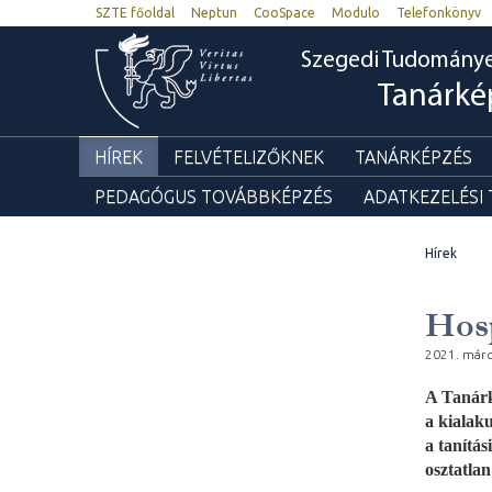
SZTE főoldal
Neptun
CooSpace
Modulo
Telefonkönyv
Szegedi Tudomány
Tanárké
HÍREK
FELVÉTELIZŐKNEK
TANÁRKÉPZÉS
PEDAGÓGUS TOVÁBBKÉPZÉS
ADATKEZELÉSI
Hírek
Hosp
2021. márc
A Tanár
a kialaku
a tanítás
osztatla