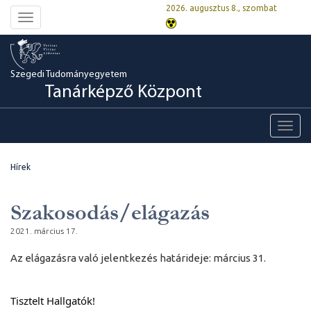
2026. augusztus 8., szombat
Toggle
navigation
Szegedi Tudományegyetem
Tanárképző Központ
Toggl
navig
Hírek
Szakosodás/elágazás
2021. március 17.
Az elágazásra való jelentkezés határideje: március 31.
Tisztelt Hallgatók!