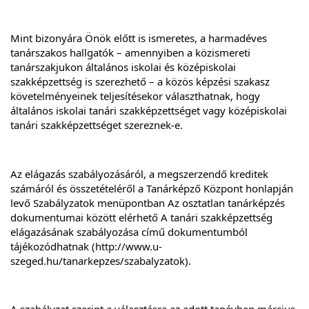
Mint bizonyára Önök előtt is ismeretes, a harmadéves 
tanárszakos hallgatók – amennyiben a közismereti 
tanárszakjukon általános iskolai és középiskolai 
szakképzettség is szerezhető – a közös képzési szakasz 
követelményeinek teljesítésekor választhatnak, hogy 
általános iskolai tanári szakképzettséget vagy középiskolai 
tanári szakképzettséget szereznek-e.
Az elágazás szabályozásáról, a megszerzendő kreditek 
számáról és összetételéről a Tanárképző Központ honlapján 
levő Szabályzatok menüpontban Az osztatlan tanárképzés 
dokumentumai között elérhető A tanári szakképzettség 
elágazásának szabályozása című dokumentumból 
tájékozódhatnak (
http://www.u-
szeged.hu/tanarkepzes/szabalyzatok
).