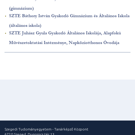
(gimnázium)
SZTE Báthory István Gyakorló Gimnázium és Általános Iskola
(általános iskola)
SZTE Juhász Gyula Gyakorló Általános Iskolája, Alapfokú
Művészetoktatási Intézménye, Napköziotthonos Óvodája
Szegedi Tudományegyetem - Tanárképző Központ
6720 Szeged, Dugonics tér 13.