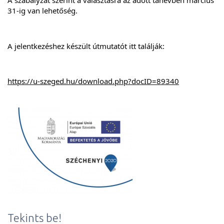
A szabályzat szerint a választásra az adott tanévben március 
31-ig van lehetőség.
A jelentkezéshez készült útmutatót itt találják:
https://u-szeged.hu/download.php?docID=89340
Tekints be!