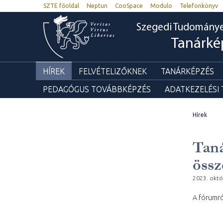
SZTE főoldal
Neptun
CooSpace
Modulo
Telefonkönyv
Szegedi Tudomány
Tanárké
HÍREK
FELVÉTELIZŐKNEK
TANÁRKÉPZÉS
PEDAGÓGUS TOVÁBBKÉPZÉS
ADATKEZELÉSI
Hírek
Taná
össz
2023. októ
A fórumró