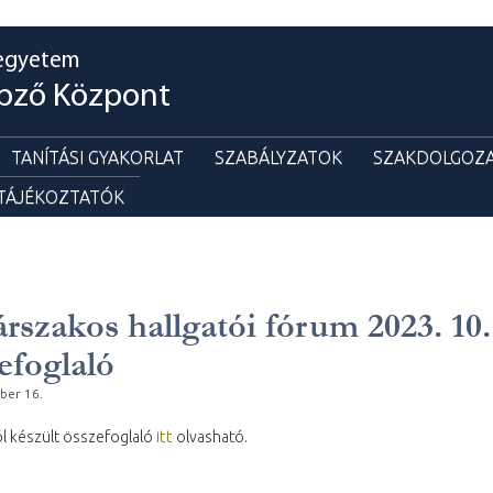
egyetem
pző Központ
TANÍTÁSI GYAKORLAT
SZABÁLYZATOK
SZAKDOLGOZA
 TÁJÉKOZTATÓK
rszakos hallgatói fórum 2023. 10.
efoglaló
ber 16.
itt
l készült összefoglaló
olvasható.