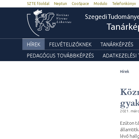
SZTE főoldal
Neptun
CooSpace
Modulo
Telefonkönyv
Szegedi Tudomány
Tanárké
HÍREK
FELVÉTELIZŐKNEK
TANÁRKÉPZÉS
PEDAGÓGUS TOVÁBBKÉPZÉS
ADATKEZELÉSI
Hírek
Közn
gyak
2021. márc
Ezúton tá
államtitk
lévő hall