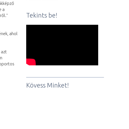
zakképző
e a
Tekints be!
ről."
nek, ahol
 azt
an
soportos
Kövess Minket!