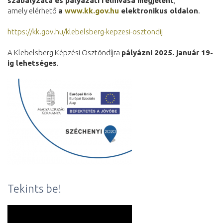
szabályzata és pályázati felhívása megjelent
,
amely elérhető
a
www.kk.gov.hu
elektronikus oldalon
.
https://kk.gov.hu/klebelsberg-kepzesi-osztondij
A Klebelsberg Képzési Ösztöndíjra
pályázni 2025. január 19
-
ig lehetséges
.
Tekints be!