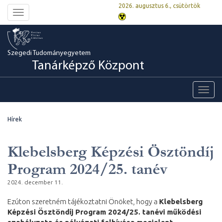
2026. augusztus 6., csütörtök
Toggle
navigation
Szegedi Tudományegyetem
Tanárképző Központ
Toggl
navig
Hírek
Klebelsberg Képzési Ösztöndíj
Program 2024/25. tanév
2024. december 11.
Ezúton szeretném tájékoztatni Önöket, hogy a
Klebelsberg
Képzési Ösztöndíj Program 2024/25. tanévi működési