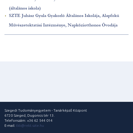
(általános iskola)
SZTE Juhász Gyula Gyakorló Általános Iskolája, Alapfokú
Művészetoktatási Intézménye, Napköziotthonos Óvodája
Szegedi Tudományegyetem - Tanárképző Központ
6720 Szeged, Dugonics tér 13.
Telefonszám: +36 62 544 014
E-mail:
tkk@rekt.szte.hu