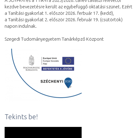
A JGYPK-n és a TTIK-n a 2025/2026. tanév tavaszi félévétől
kezdve bevezetésre került az egybefüggő oktatási szünet. Ezért
a Tanítási gyakorlat 1. először 2026. ferbuár 17. (kedd),
a Tanítási gyakorlat 2. először 2026. február 19. (csütörtök)
napon indulnak.
Szegedi Tudományegyetem Tanárképző Központ
Tekints be!