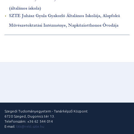
(általános iskola)
SZTE Juhász Gyula Gyakorló Általános Iskolája, Alapfokú
Művészetoktatási Intézménye, Napköziotthonos Óvodája
Szegedi Tudományegyetem - Tanárképző Központ
6720 Szeged, Dugonics tér 13.
Telefonszám: +36 62 544 014
E-mail:
tkk@rekt.szte.hu