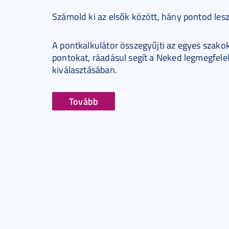
Számold ki az elsők között, hány pontod les
A pontkalkulátor összegyűjti az egyes szakok
pontokat, ráadásul segít a Neked legmegfele
kiválasztásában.
Tovább