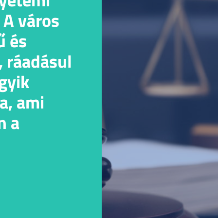
 A város
ű és
, ráadásul
gyik
a, ami
n a
etre.