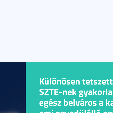
Különösen tetszett
SZTE-nek gyakorlat
egész belváros a 
ami egyedülálló e