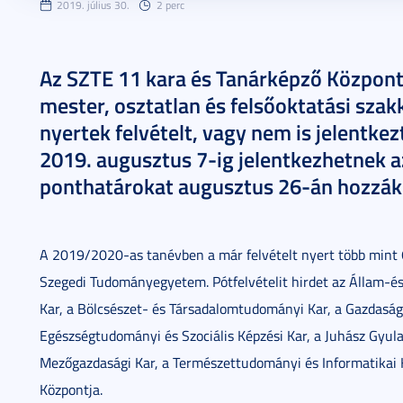
2019. július 30.
2 perc
Az SZTE 11 kara és Tanárképző Központja
mester, osztatlan és felsőoktatási sza
nyertek felvételt, vagy nem is jelentke
2019. augusztus 7-ig jelentkezhetnek a
ponthatárokat augusztus 26-án hozzák
A 2019/2020-as tanévben a már felvételt nyert több mint 6
Szegedi Tudományegyetem. Pótfelvételit hirdet az Állam-é
Kar, a Bölcsészet- és Társadalomtudományi Kar, a Gazdasá
Egészségtudományi és Szociális Képzési Kar, a Juhász Gyul
Mezőgazdasági Kar, a Természettudományi és Informatikai 
Központja.