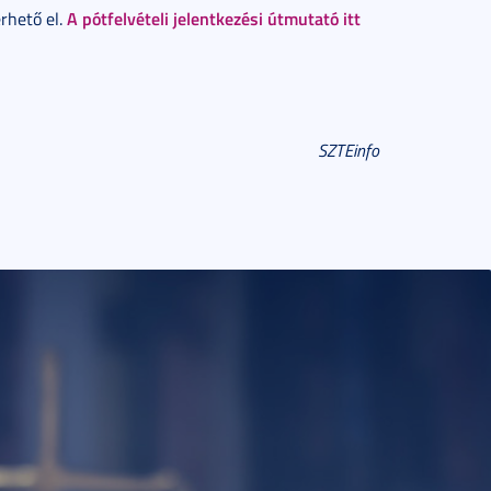
A pótfelvételi jelentkezési útmutató itt
rhető el.
SZTEinfo