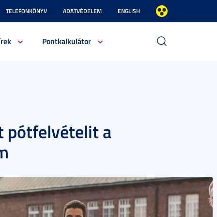
TELEFONKÖNYV
ADATVÉDELEM
ENGLISH
írek
Pontkalkulátor
pótfelvételit a
m