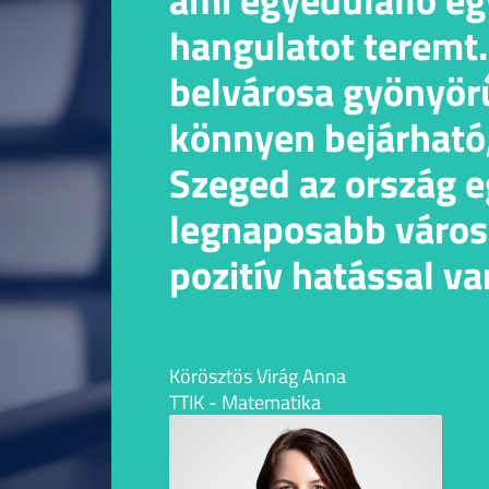
hangulatot teremt.
belvárosa gyönyör
könnyen bejárható
Szeged az ország e
legnaposabb város
pozitív hatással va
mindennapi közérz
Körösztös Virág Anna
TTIK - Matematika