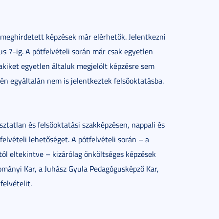
 meghirdetett képzések már elérhetők. Jelentkezni
s 7-ig. A pótfelvételi során már csak egyetlen
akiket egyetlen általuk megjelölt képzésre sem
idén egyáltalán nem is jelentkeztek felsőoktatásba.
tatlan és felsőoktatási szakképzésen, nappali és
elvételi lehetőséget. A pótfelvételi során – a
l eltekintve – kizárólag önköltséges képzések
ományi Kar, a Juhász Gyula Pedagógusképző Kar,
elvételit.