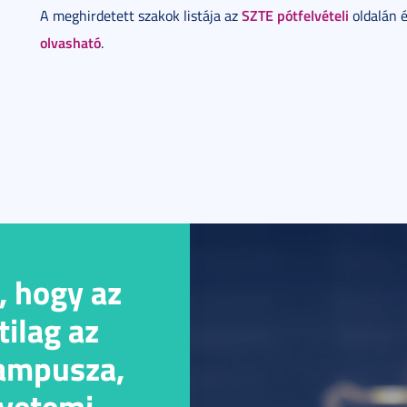
SZTE pótfelvételi
A meghirdetett szakok listája az
oldalán é
olvasható
.
, hogy az
ilag az
kampusza,
gyetemi