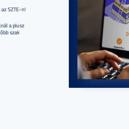
z az SZTE-n!
nál a plusz
lőbb szak