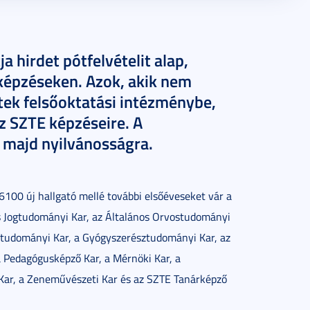
 hirdet pótfelvételit alap,
kképzéseken. Azok, akik nem
ztek felsőoktatási intézménybe,
z SZTE képzéseire. A
 majd nyilvánosságra.
100 új hallgató mellé további elsőéveseket vár a
s Jogtudományi Kar, az Általános Orvostudományi
gtudományi Kar, a Gyógyszerésztudományi Kar, az
a Pedagógusképző Kar, a Mérnöki Kar, a
Kar, a Zeneművészeti Kar és az SZTE Tanárképző