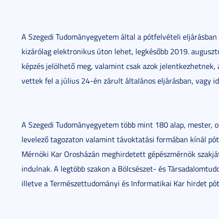
A Szegedi Tudományegyetem által a pótfelvételi eljárásban
kizárólag elektronikus úton lehet, legkésőbb 2019. augusztu
képzés jelölhető meg, valamint csak azok jelentkezhetnek, 
vettek fel a július 24-én zárult általános eljárásban, vagy 
A Szegedi Tudományegyetem több mint 180 alap, mester, osz
levelező tagozaton valamint távoktatási formában kínál pótf
Mérnöki Kar Orosházán meghirdetett gépészmérnök szakjátó
indulnak. A legtöbb szakon a Bölcsészet- és Társadalomtud
illetve a Természettudományi és Informatikai Kar hirdet pótf