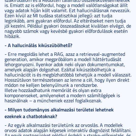
szakirodalom és a Redditen található összeesküvéselméletek
is. Emiatt az is előfordul, hogy a modell valótlanságokat állít
vagy adatok híján költ valamit. Ezt hallucinálásnak nevezzük.
Ezen kívül az MI tudása statisztikai jellegű: azt tudja
leginkább, ami gyakran előfordul. Az eltéréseket nem tudja
jól kezelni. Például gyakori összeadásokat kiválóan elvégzi, de
nagyobb számok vagy kevésbé gyakori előfordulások esetén
hibázik.
- A hallucinálás kiküszübölhető?
- Erre megoldás lehet a RAG, azaz a retrieveal-augmented
generation, amikor megpróbálom a modell háttértudását
lehorgonyozni. Ilyenkor adok neki olyan dokumentumokat,
amelyek alapján dolgozhat. Ezáltal kiküszöbölhetjük a
hallucinációt is és megbízhatóbbá tehetjük a modell válaszait.
Hosszútávon természetesen az lenne a cél, hogy ilyen direkt
módon ne kelljen belenyúlnunk a rendszerbe.
Illetve hozzáadhatunk memóriát és olyan extra
komponenseket, amilyeneket a modern számítógépek is
használnak – a müncheniek ezzel foglalkoznak.
- Milyen tudományos alkalmazási területei lehetnek
ezeknek a chatbotoknak?
- Az egyik alkalmazási területünk az orvoslás. A modellek
orvosi adatok alapján képesek interaktív diagnózist felállítani.
Az egyik partnerünket például érdekli a stroke-előrejelzés, és