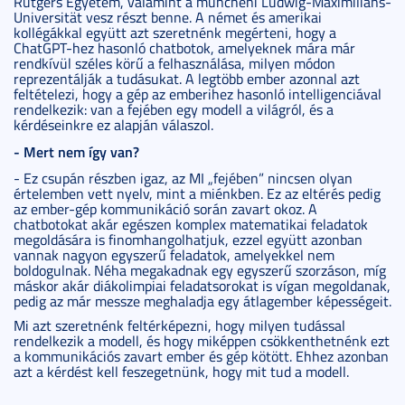
Rutgers Egyetem, valamint a müncheni Ludwig-Maximilians-
Universität vesz részt benne. A német és amerikai
kollégákkal együtt azt szeretnénk megérteni, hogy a
ChatGPT-hez hasonló chatbotok, amelyeknek mára már
rendkívül széles körű a felhasználása, milyen módon
reprezentálják a tudásukat. A legtöbb ember azonnal azt
feltételezi, hogy a gép az emberihez hasonló intelligenciával
rendelkezik: van a fejében egy modell a világról, és a
kérdéseinkre ez alapján válaszol.
- Mert nem így van?
- Ez csupán részben igaz, az MI „fejében” nincsen olyan
értelemben vett nyelv, mint a miénkben. Ez az eltérés pedig
az ember-gép kommunikáció során zavart okoz. A
chatbotokat akár egészen komplex matematikai feladatok
megoldására is finomhangolhatjuk, ezzel együtt azonban
vannak nagyon egyszerű feladatok, amelyekkel nem
boldogulnak. Néha megakadnak egy egyszerű szorzáson, míg
máskor akár diákolimpiai feladatsorokat is vígan megoldanak,
pedig az már messze meghaladja egy átlagember képességeit.
Mi azt szeretnénk feltérképezni, hogy milyen tudással
rendelkezik a modell, és hogy miképpen csökkenthetnénk ezt
a kommunikációs zavart ember és gép kötött. Ehhez azonban
azt a kérdést kell feszegetnünk, hogy mit tud a modell.