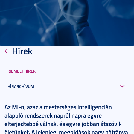
Hírek
KIEMELT HÍREK
HÍRARCHÍVUM
2025. január 23.
5 perc
Az MI-n, azaz a mesterséges intelligencián
alapuló rendszerek napról napra egyre
elterjedtebbé válnak, és egyre jobban átszövik
életünket. A jelenlegi megoldások nagy hátránya