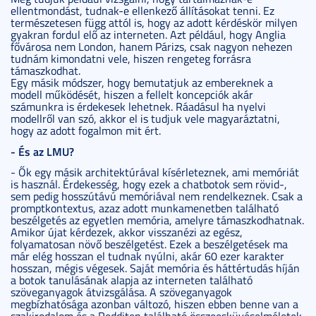
ellentmondást, tudnak-e ellenkező állításokat tenni. Ez
természetesen függ attól is, hogy az adott kérdéskör milyen
gyakran fordul elő az interneten. Azt például, hogy Anglia
fővárosa nem London, hanem Párizs, csak nagyon nehezen
tudnám kimondatni vele, hiszen rengeteg forrásra
támaszkodhat.
Egy másik módszer, hogy bemutatjuk az embereknek a
modell működését, hiszen a fellelt koncepciók akár
számunkra is érdekesek lehetnek. Ráadásul ha nyelvi
modellről van szó, akkor el is tudjuk vele magyaráztatni,
hogy az adott fogalmon mit ért.
- És az LMU?
- Ők egy másik architektúrával kísérleteznek, ami memóriát
is használ. Érdekesség, hogy ezek a chatbotok sem rövid-,
sem pedig hosszútávú memóriával nem rendelkeznek. Csak a
promptkontextus, azaz adott munkamenetben található
beszélgetés az egyetlen memória, amelyre támaszkodhatnak.
Amikor újat kérdezek, akkor visszanézi az egész,
folyamatosan növő beszélgetést. Ezek a beszélgetések ma
már elég hosszan el tudnak nyúlni, akár 60 ezer karakter
hosszan, mégis végesek. Saját memória és háttértudás híján
a botok tanulásának alapja az interneten található
szöveganyagok átvizsgálása. A szöveganyagok
megbízhatósága azonban változó, hiszen ebben benne van a