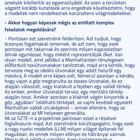
amelyek kibillentik az egyensúlyából. Az ezen a területen
végzett korábbi kutatások arra engednek következtetni, hogy
a modellek nem rendelkeznek konzisztens világmodellekkel.
- Akkor hogyan képesek mégis az említett komplex
feladatok megoldására?
- Pontosan ezt szeretnénk felderíteni. Azt tudjuk, hogy
bizonyos fogalmakat ismernek, de azt nem, hogy ezek
pontosan mit takarnak és szerinte milyen kapcsolatban
állnak egymással, hogy miként reprezentálják őket. Van
olyan modell, amit például a Manhattanben ténylegesen
előforduló taxiútvonalakon tanítottak, majd arra kérték, hogy
tervezze meg az ideális útvonalat egy adott helyről egy
másikra. A modell erre képes volt, felmerül azonban a kérdés,
hogy vajon a gép megtanulta az összes útvonalat, és ez
alapján válaszolt, vagy kialakult a fejében egy valódi térkép.
Az ember, amikor útvonalat tervez, egy mentális térkép
alapján teszi. Amikor azonban a kísérlet végén kinyerték a
gép „agyában” található térképet, az vajmi kevéssé egyezett
Manhattan valódi utcaképével – annak ellenére, hogy az
útvonalakat az MI helyesen generálta.
Mi az SZTE-n a projektnek pontosan ezzel a részével
foglalkozunk majd. Azt szeretnénk körültapogatni, hogy ezek
a nagy nyelvi modellek (LLM) milyen világot építenek fel
magukban, és ennek milyen előnyei és hátrányai vannak.
Meg tudjuk például vizsgálni, hogy tartalmaznak-e