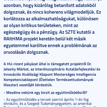
azonban, hogy kizárólag betanított adatokból
dolgoznak, és nincs koherens világmodelljük. Ez
korlátozza az alkalmazhatóságukat, különösen
az olyan kritikus területeken, mint az
egészségügy és a pénzügy. Az SZTE kutatói a
RAItHMA projekt keretén belül két másik
egyetemmel karöltve ennek a problémának az
orvoslásán dolgoznak.
A HU-rizont pályázat által is támogatott projektről Dr.
Jelasity Márkot, az Interdiszciplináris Kutatásfejlesztési és
Innovációs Kiválósági Központ Mesterséges Intelligencia
Kompetenciaközpont (Élettelen Természettudományok
Klaszter) vezetőjét kérdeztük.
- Mesélne nekünk egy kicsit az együttműködésről?
- Az együttműködés a tervek szerint április 1-én fog
elindulni, és a Szegedi Tudományegyetem, az amerikai