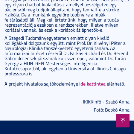
egy olyan chatbot kialakítása, amellyel beszélgetve egy
páciensről meg tudjuk állapítani, hogy fennáll-e a stroke
rizikója. De a munkánk egyelőre többnyire a hibák
feltárásából áll. Meg kell értetnünk, hogy milyen a tudás
reprezentációja ezekben a rendszerekben, illetve milyen
korlátai vannak, és ezek a korlátok átléphetők-e.
A Szegedi Tudományegyetemen emiatt olyan kiváló
kollégákkal dolgozunk együtt, mint Prof. Dr. Klivényi Péter a
Neurológiai Klinika tanszékvezető egyetemi tanára. Az
Informatikai Intézet részéről Dr. Farkas Richárd és Dr. Berend
Gábor docensek játszanak kulcsszerepet, valamint Dr. Turán
György a HUN-REN Mesterséges Intelligencia
Kutatócsoportból, aki egyben a University of Illinois Chicago
professzora is.
ide kattintva
A projekt hivatalos sajtóközleménye
elérhető.
IKIKKinfó - Szabó Anna
Fotó: Bobkó Anna