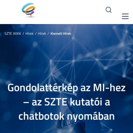
Toggl
navig
SZTE IKIKK
Hírek
Hírek
Kiemelt Hírek
Gondolattérkép az MI-hez
– az SZTE kutatói a
chatbotok nyomában