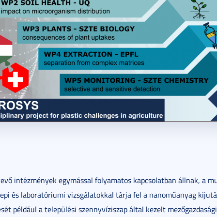
 vevő intézmények egymással folyamatos kapcsolatban állnak, a 
pi és laboratóriumi vizsgálatokkal tárja fel a nanoműanyag kijutá
ését például a települési szennyvíziszap által kezelt mezőgazdaság