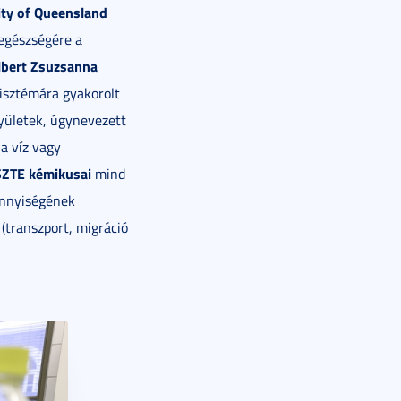
ity of Queensland
egészségére a
olbert Zsuzsanna
isztémára gyakorolt
gyületek, úgynevezett
a víz vagy
SZTE kémikusai
mind
ennyiségének
(transzport, migráció