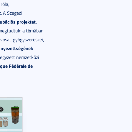
róla,
. A Szegedi
bációs projektet,
l megtudtuk: a témában
vosai, gyógyszerészei,
nnyezettségének
jegyzett nemzetközi
ique Fédérale de