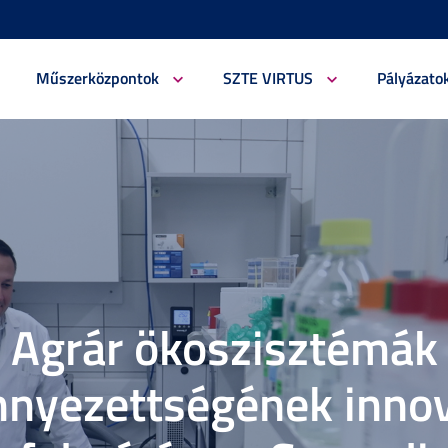
Műszerközpontok
SZTE VIRTUS
Pályázato
Agrár ökoszisztémák
nnyezettségének innov