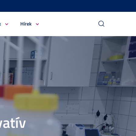
k
Hírek
atív