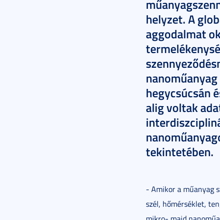
műanyagszennye
helyzet. A gl
aggodalmat ok
termelékenység
szennyeződésné
nanoműanyag r
hegycsúcsán é
alig voltak a
interdiszcipli
nanoműanyagok
tekintetében.
- Amikor a műanyag s
szél, hőmérséklet, ten
mikro- majd nanoműan