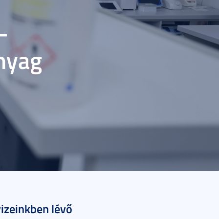
–
nyag
vizeinkben lévő