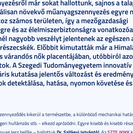
zésről már sokat hallottunk, sajnos a talaj
obálisan növekvő műanyagszennyezés egyre
oz számos területen, így a mezőgazdasági
re és az élelmiszerbiztonságra vonatkozóan
l nagyobb veszélyt jelentenek az egészen 
észecskék. Előbbit kimutatták már a Himal
s várandós nők placentájában, utóbbiról az
datok. A Szegedi Tudományegyetem innovatív
náris kutatása jelentős változást és eredmény
 detektálása, hatása, nyomon követése és
zennyeződés kikerül a természetbe, a különböző mechanikai hatá
geri hullámzás stb. - elkezd aprózódni. Egyre kisebb és kisebb rés
Dr.
Szilágyi Istvántól
SZTE IKIKK
yag lesz belőle – hallottuk
. Az
k