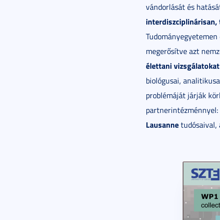
vándorlását és hatásá
interdiszciplinárisan
Tudományegyetemen ezé
megerősítve azt nemze
élettani vizsgálatokat
biológusai, analitikusa
problémáját járják k
partnerintézménnyel:
Lausanne
tudósaival, 