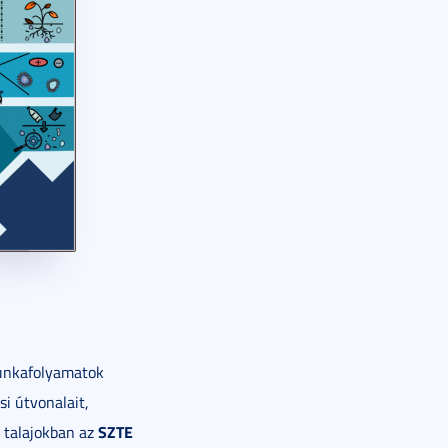
munkafolyamatok
si útvonalait,
SZTE
i talajokban az