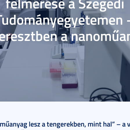
felmérése a Szegedi
Tudományegyetemen 
keresztben a nanoműa
3 perc
műanyag lesz a tengerekben, mint hal” – a 