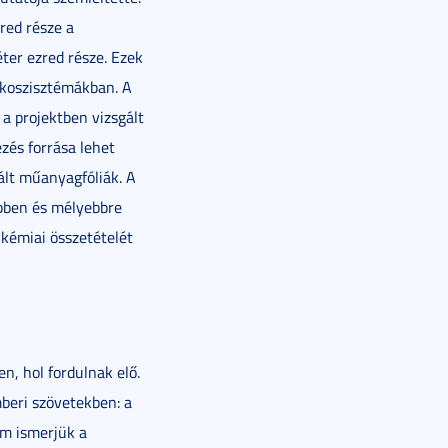
zred része a
ter ezred része. Ezek
ökoszisztémákban. A
 projektben vizsgált
zés forrása lehet
ált műanyagfóliák. A
ebben és mélyebbre
kémiai összetételét
, hol fordulnak elő.
beri szövetekben: a
em ismerjük a