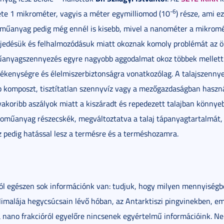
-6
e 1 mikrométer, vagyis a méter egymilliomod (10
) része, ami e
műanyag pedig még ennél is kisebb, mivel a nanométer a mikromé
rjedésük és felhalmozódásuk miatt okoznak komoly problémát az 
űanyagszennyezés egyre nagyobb aggodalmat okoz többek mellett a
kenységre és élelmiszerbiztonságra vonatkozólag. A talajszennye
p komposzt, tisztítatlan szennyvíz vagy a mezőgazdaságban haszn
yakoribb aszályok miatt a kiszáradt és repedezett talajban könny
oműanyag részecskék, megváltoztatva a talaj tápanyagtartalmát, 
z pedig hatással lesz a termésre és a terméshozamra.
 egészen sok információnk van: tudjuk, hogy milyen mennyiségben
imalája hegycsúcsain lévő hóban, az Antarktiszi pingvinekben, em
a nano frakcióról egyelőre nincsenek egyértelmű információink. N