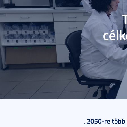
cél
2024. december 09.
„2050-re több 