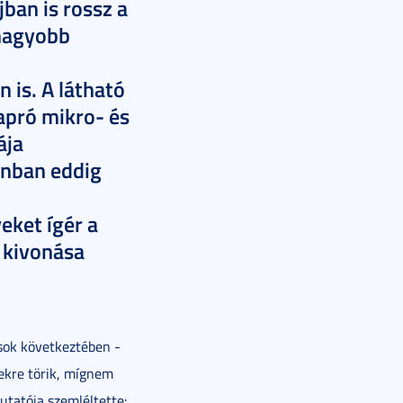
ban is rossz a
 nagyobb
 is. A látható
apró mikro- és
ája
onban eddig
eket ígér a
 kivonása
sok következtében -
zekre törik, mígnem
utatója szemléltette: