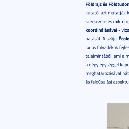
Földrajz és Földtudom
kutatói azt mutatják 
szerkezete és mikroor
koordinálásával -
vizs
Écol
hatását. A svájci
ionos folyadékok fejl
talajmintából, ami a
a négy egységgel kap
meghatározásával hátt
és feldúsulás) aspektu