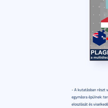
- A kutatásban részt
egymásra épülnek: tere
eloszlását és viselked