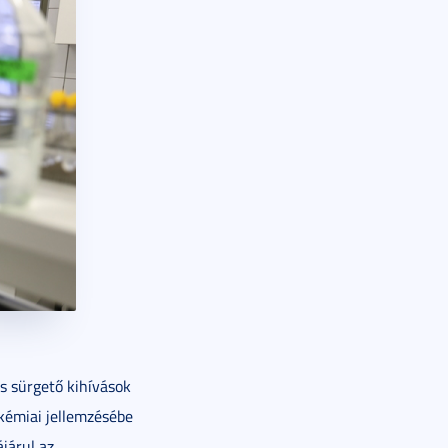
s sürgető kihívások
kémiai jellemzésébe
járul az