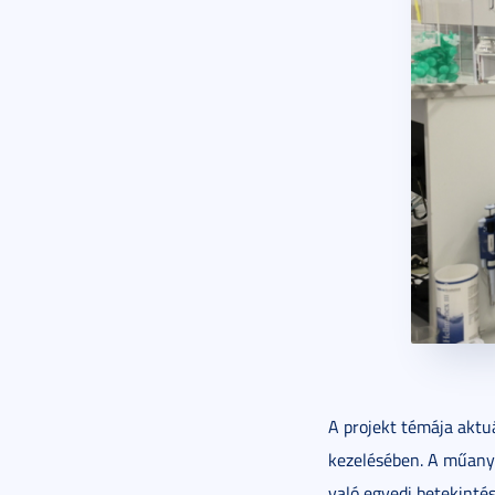
A projekt témája aktu
kezelésében. A műanya
való egyedi betekinté