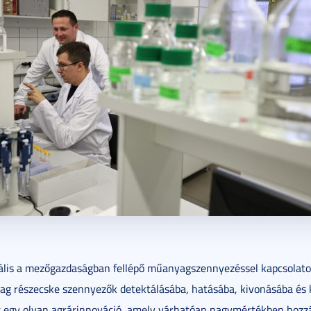
ális a mezőgazdaságban fellépő műanyagszennyezéssel kapcsolato
g részecske szennyezők detektálásába, hatásába, kivonásába és 
s egy olyan agrárinnováció, amely várhatóan nagymértékben hozzá