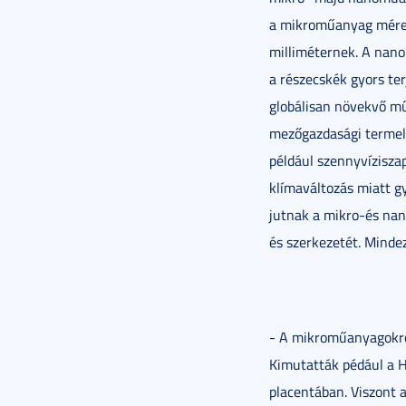
a mikroműanyag méret
milliméternek. A nano
a részecskék gyors te
globálisan növekvő m
mezőgazdasági termelé
például szennyvízisza
klímaváltozás miatt g
jutnak a mikro-és nan
és szerkezetét. Minde
- A mikroműanyagokról
Kimutatták pédául a H
placentában. Viszont 