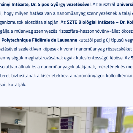
ányi Intézete, Dr. Sipos György vezetésével
Univers
. Az ausztrál
ki, hogy milyen hatása van a nanoműanyag szennyezésnek a talaj 
SZTE Biológiai Intézete – Dr. K
ganizmusok eloszlása alapján. Az
gálja a műanyag szennyezés rizoszféra-haszonnövény-állat ökosz
e Polytechnique Fédérale de Lausanne
kutatói pedig új típusú ve
esztésével szelektíven képesek kivonni nanoműanyag részecskéket 
 mennyiségük meghatározásának egyik kulcsfontosságú lépése. Az
csolatban állnak és a nanoműanyagok alakjának, méretének és m
eret biztosítanak a kísérletekhez, a nanoműnyagok kolloidkémiai 
sait kutatják.