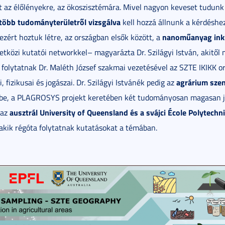
t az élőlényekre, az ökoszisztémára. Mivel nagyon keveset tudunk 
, több tudományterületről vizsgálva
kell hozzá állnunk a kérdéshez
nanoműanyag inku
rt hoztuk létre, az országban elsők között, a
tközi kutatói networkkel– magyarázta Dr. Szilágyi István, akitő
folytatnak Dr. Maléth József szakmai vezetésével az SZTE IKIKK or
agrárium sze
i, fizikusai és jogászai. Dr. Szilágyi Istvánék pedig az
örbe, a PLAGROSYS projekt keretében két tudományosan magasan 
ausztrál University of Queensland és a svájci École Polytechn
 az
akik régóta folytatnak kutatásokat a témában.