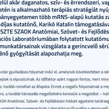
lül akár daganatos, szív- és érrendszeri, 
tén is alkalmazható terápiás stratégiát nyúj
ányegyetemen több mRNS-alapú kutatás zaj
íjas kutatónő, Karikó Katalin támogatásáva
SZTE SZAOK Anatómiai, Szövet- és Fejlődést
ciós Laboratóriumában folytatott kutatómu
munkatársainak vizsgálata a gerincvelő sé
ténő gyógyítását alapozhatja meg.
s után gyulladásos folyamat indul el, amelynek következtében a s
ejtek is elpusztulnak. Az időfaktor azért nagyon fontos, mert mire
ap, tovább romolhat az állapota. Ennek a negatív folyamatnak a meg
re, a további károsodás megelőzésére keressük a megoldást – hal
AOK Anatómiai, Szövet- és Fejlődéstani Intézet egyetemi tanársegé
l vezetett Neuroregenerációs Laboratórium fő profilja a gerincvelő