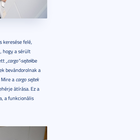
s keresése felé,
, hogy a sérült
ett
„cargo”-sejtek
be
jtek bevándorolnak a
. Mire a
cargo sejtek
hérje átírása. Ez a
, a funkcionális