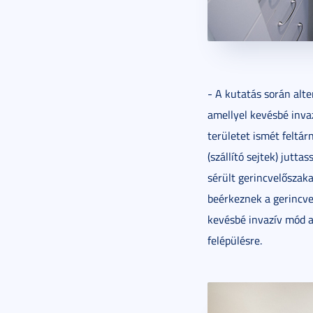
- A kutatás során alte
amellyel kevésbé inva
területet ismét feltá
(szállító sejtek) jutt
sérült gerincvelőszak
beérkeznek a gerincvel
kevésbé invazív mód a
felépülésre.