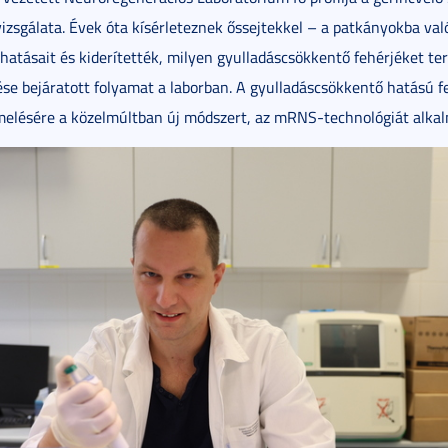
vizsgálata. Évek óta kísérleteznek őssejtekkel – a patkányokba val
 hatásait és kiderítették, milyen gyulladáscsökkentő fehérjéket t
ése bejáratott folyamat a laborban. A gyulladáscsökkentő hatású f
rmelésére a közelmúltban új módszert, az mRNS-technológiát alka