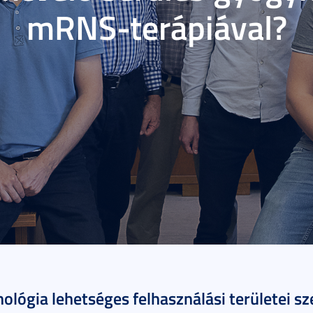
mRNS-terápiával?
erc
lógia lehetséges felhasználási területei s