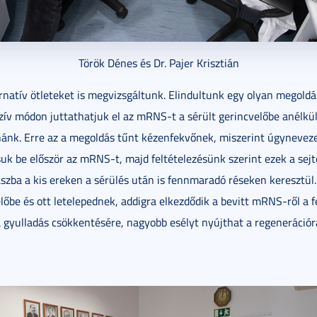
Török Dénes és Dr. Pajer Krisztián
rnatív ötleteket is megvizsgáltunk. Elindultunk egy olyan megoldá
zív módon juttathatjuk el az mRNS-t a sérült gerincvelőbe anélkül
rnánk. Erre az a megoldás tűnt kézenfekvőnek, miszerint úgynevez
assuk be először az mRNS-t, majd feltételezésünk szerint ezek a se
aszba a kis ereken a sérülés után is fennmaradó réseken keresztül
őbe és ott letelepednek, addigra elkezdődik a bevitt mRNS-ről a fe
 gyulladás csökkentésére, nagyobb esélyt nyújthat a regenerációra