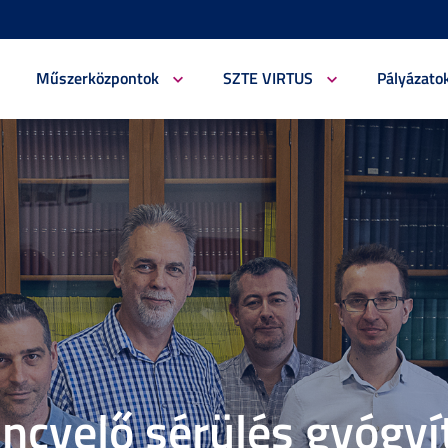
Műszerközpontok
SZTE VIRTUS
Pályázato
incvelő sérülés gyógyí