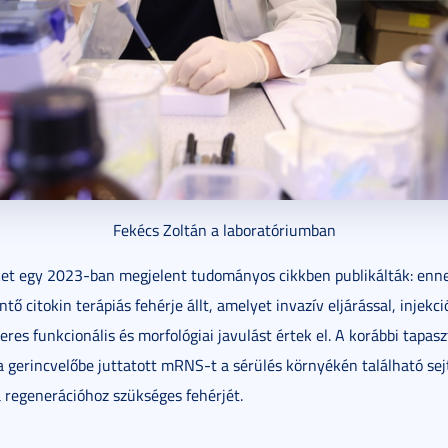
Fekécs Zoltán a laboratóriumban
et egy 2023-ban megjelent tudományos cikkben publikálták: enn
ő citokin terápiás fehérje állt, amelyet invazív eljárással, injekci
eres funkcionális és morfológiai javulást értek el. A korábbi tapasz
a gerincvelőbe juttatott mRNS-t a sérülés környékén található sejt
regenerációhoz szükséges fehérjét.