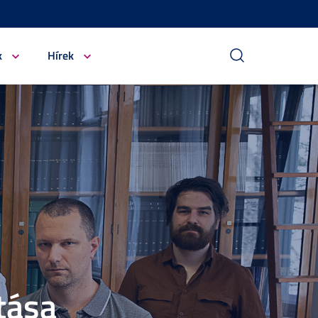
k
Hírek
tása