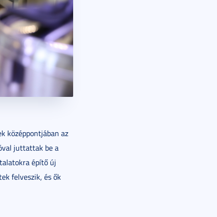
ek középpontjában az
óval juttattak be a
talatokra építő új
ek felveszik, és ők