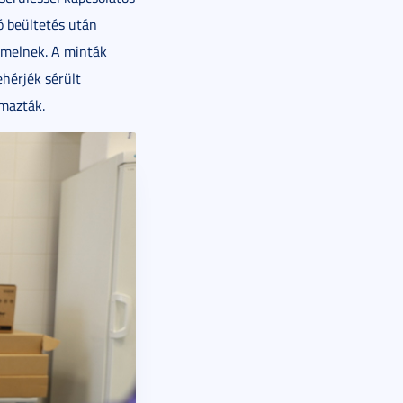
ó beültetés után
ermelnek. A minták
ehérjék sérült
lmazták.