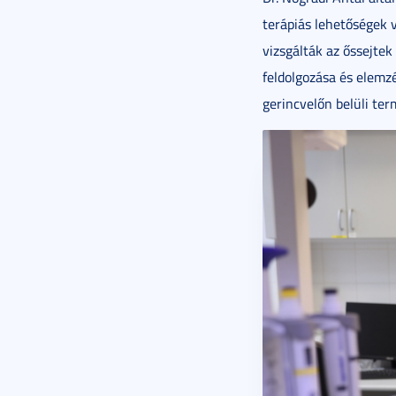
terápiás lehetőségek 
vizsgálták az őssejtek
feldolgozása és elemz
gerincvelőn belüli te