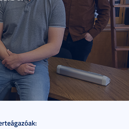
zerteágazóak: