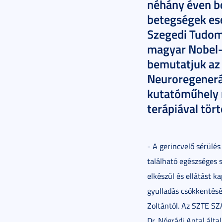
néhány éven be
betegségek ese
Szegedi Tudom
magyar Nobel-d
bemutatjuk az 
Neuroregenerá
kutatóműhely 
terápiával tör
- A gerincvelő sérülé
található egészséges s
elkészül és ellátást k
gyulladás csökkentésé
Zoltántól. Az SZTE SZ
Dr. Nógrádi Antal álta