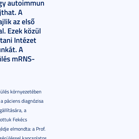
vagy autoimmun
that. A
lik az első
l. Ezek közül
ani Intézet
nkát. A
rülés mRNS-
érülés környezetében
 a páciens diagnózisa
állítására, a
lottuk Fekécs
dje elmondta: a Prof.
 sérüléssel kapcsolatos