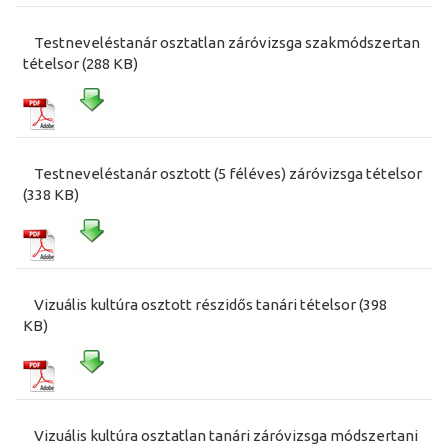
Testneveléstanár osztatlan záróvizsga szakmódszertan
tételsor (288 KB)
Testneveléstanár osztott (5 féléves) záróvizsga tételsor
(338 KB)
Vizuális kultúra osztott részidős tanári tételsor (398
KB)
Vizuális kultúra osztatlan tanári záróvizsga módszertani