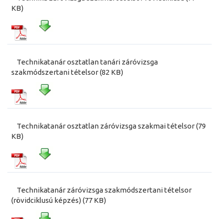
KB)
Technikatanár osztatlan tanári záróvizsga
szakmódszertani tételsor (82 KB)
Technikatanár osztatlan záróvizsga szakmai tételsor (79
KB)
Technikatanár záróvizsga szakmódszertani tételsor
(rövidciklusú képzés) (77 KB)