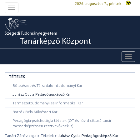
2026. augusztus 7., péntek
Toggle
navigation
Szegedi Tudományegyetem
Tanárképző Központ
Toggl
navig
TÉTELEK
Bölcsészet-és Társadalomtudományi Kar
Juhász Gyula Pedagógusképző Kar
Természettudományi és Informatikai Kar
Bartók Béla Művészeti Kar
Pedagógia-pszichológia tételek (OT és rövid ciklusú tanári
mesterképzésben résztvevőknek is)
Tanári Záróvizsga
Tételek
Juhász Gyula Pedagógusképző Kar