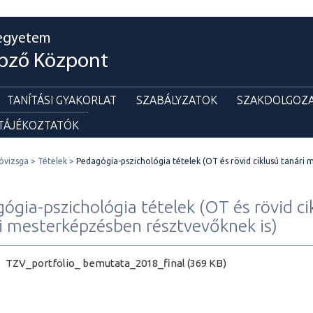
egyetem
pző Központ
TANÍTÁSI GYAKORLAT
SZABÁLYZATOK
SZAKDOLGOZA
 TÁJÉKOZTATÓK
óvizsga
Tételek
Pedagógia-pszichológia tételek (OT és rövid ciklusú tanári
ógia-pszichológia tételek (OT és rövid ci
i mesterképzésben résztvevőknek is)
TZV_portfolio_ bemutata_2018_final (369 KB)