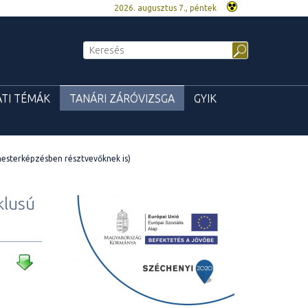
2026. augusztus 7., péntek
TI TÉMÁK
TANÁRI ZÁRÓVIZSGA
GYIK
 mesterképzésben résztvevőknek is)
klusú