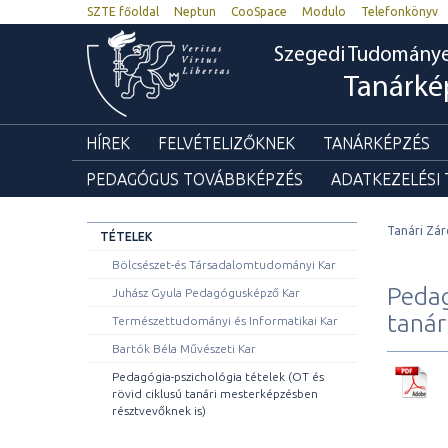
SZTE főoldal
Neptun
CooSpace
Modulo
Telefonkönyv
Szegedi Tudomány
Tanárké
HÍREK
FELVÉTELIZŐKNEK
TANÁRKÉPZÉS
PEDAGÓGUS TOVÁBBKÉPZÉS
ADATKEZELÉSI
Tanári Zár
TÉTELEK
Bölcsészet-és Társadalomtudományi Kar
Pedag
Juhász Gyula Pedagógusképző Kar
tanár
Természettudományi és Informatikai Kar
Bartók Béla Művészeti Kar
Pedagógia-pszichológia tételek (OT és
rövid ciklusú tanári mesterképzésben
résztvevőknek is)