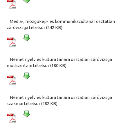
Média-, mozgókép- és kommunikációtanár osztatlan
záróvizsga tételsor (242 KB)
Német nyelv és kultúra tanára osztatlan záróvizsga
módszertani tételsor (180 KB)
Német nyelv és kultúra tanára osztatlan záróvizsga
szakmai tételsor (282 KB)