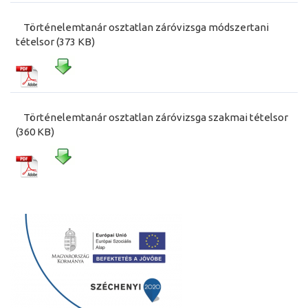
Történelemtanár osztatlan záróvizsga módszertani
tételsor (373 KB)
Történelemtanár osztatlan záróvizsga szakmai tételsor
(360 KB)