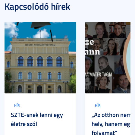
Kapcsolódó hírek
HÍR
HÍR
SZTE-snek lenni egy
„Az otthon nem 
életre szól
hely, hanem egy
folyamat”