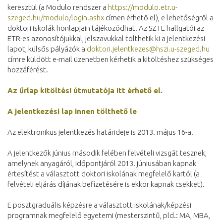
keresztül (a Modulo rendszer a
https://modulo.etr.u-
szeged.hu/modulo/login.ashx
címen érhető el), e lehetőségről a
doktori iskolák honlapjain tájékozódhat. Az SZTE hallgatói az
ETR-es azonosítójukkal, jelszavukkal tölthetik ki a jelentkezési
lapot, külsős pályázók a
doktori.jelentkezes@hszi.u-szeged.hu
címre küldött e-mail üzenetben kérhetik a kitöltéshez szükséges
hozzáférést.
Az űrlap kitöltési útmutatója itt érhető el.
A jelentkezési lap innen tölthető le
Az elektronikus jelentkezés határideje is 2013. május 16-a.
A jelentkezők június második felében felvételi vizsgát tesznek,
amelynek anyagáról, időpontjáról 2013. júniusában kapnak
értesítést a választott doktori iskolának megfelelő kartól (a
felvételi eljárás díjának befizetésére is ekkor kapnak csekket).
E posztgraduális képzésre a választott iskolának/képzési
programnak megfelelő egyetemi (mesterszintű, pld.: MA, MBA,