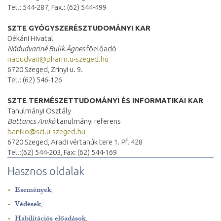
Tel.: 544-287, Fax.: (62) 544-499
SZTE GYÓGYSZERÉSZTUDOMÁNYI KAR
Dékáni Hivatal
Nádudvariné Bulik Ágnes
főelőadó
nadudvari@pharm.u-szeged.hu
6720 Szeged, Zrínyi u. 9.
Tel.: (62) 546-126
SZTE TERMÉSZETTUDOMÁNYI ÉS INFORMATIKAI KAR
Tanulmányi Osztály
Battancs Anikó
tanulmányi referens
baniko@sci.u-szeged.hu
6720 Szeged, Aradi vértanúk tere 1. Pf. 428
Tel.:(62) 544-203, Fax: (62) 544-169
Hasznos oldalak
Események
,
Védések
,
Habilitációs előadások
,