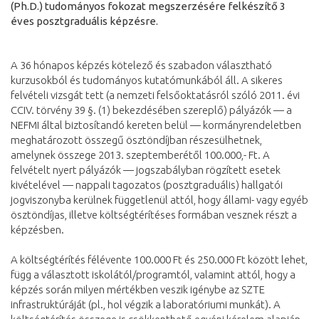
(Ph.D.) tudományos fokozat megszerzésére felkészítő 3
éves posztgraduális képzésre.
A 36 hónapos képzés kötelező és szabadon választható
kurzusokból és tudományos kutatómunkából áll. A sikeres
felvételi vizsgát tett (a nemzeti felsőoktatásról szóló 2011. évi
CCIV. törvény 39 §. (1) bekezdésében szereplő) pályázók — a
NEFMI által biztosítandó kereten belül — kormányrendeletben
meghatározott összegű ösztöndíjban részesülhetnek,
amelynek összege 2013. szeptemberétől 100.000,- Ft. A
felvételt nyert pályázók — jogszabályban rögzített esetek
kivételével — nappali tagozatos (posztgraduális) hallgatói
jogviszonyba kerülnek függetlenül attól, hogy állami- vagy egyéb
ösztöndíjas, illetve költségtérítéses formában vesznek részt a
képzésben.
A költségtérítés félévente 100.000 Ft és 250.000 Ft között lehet,
függ a választott iskolától/programtól, valamint attól, hogy a
képzés során milyen mértékben veszik igénybe az SZTE
infrastruktúráját (pl., hol végzik a laboratóriumi munkát). A