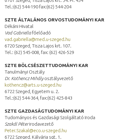
6701 Szeged, Tisza Lajos krt. 54. Pf. 454
Tel.:(62) 544-190 fax:(62) 544-204
SZTE ÁLTALÁNOS ORVOSTUDOMÁNYI KAR
Dékáni Hivatal
Vad Gabriella
főelőadó
vad.gabriella@med.u-szeged.hu
6720 Szeged, Tisza Lajos krt. 107.
Tel.: (62) 545-008, fax: (62) 426-529
SZTE BÖLCSÉSZETTUDOMÁNYI KAR
Tanulmányi Osztály
Dr. Kothencz Mihály
osztályvezető
kothencz@arts.u-szeged.hu
6722 Szeged, Egyetem u. 2.
Tel.:(62) 544-364, fax:(62) 425-843
SZTE GAZDASÁGTUDOMÁNYI KAR
Tudományos és Gazdasági Szolgáltató Iroda
Szakál Péter
irodavezető
Peter.Szakal@eco.u-szeged.hu
6722 Szeged, Kálvária sgt. 1.