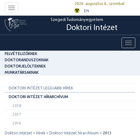
2026. augusztus 8., szombat
Toggle
EN
navigation
Szegedi Tudományegyetem
Doktori Intézet
Toggl
navig
FELVÉTELIZŐKNEK
DOKTORANDUSZOKNAK
DOKTORJELÖLTEKNEK
MUNKATÁRSAKNAK
DOKTORI INTÉZET LEGÚJABB HÍREK
DOKTORI INTÉZET HÍRARCHÍVUM
2018
2017
2016
Doktori Intézet
Hírek
Doktori Intézet hírarchívum
2013