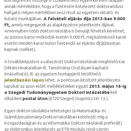
költségtérítés összege is csökkenthető egyéni kérelem alapján
annak mértékében, hogy a fizetésére kötelezett doktorandusz
hallgató milyen mértékben vesz részt az egyetem oktató- és
kutató munkájában.
A felvételi eljárás díja 2013-
ban 9.000
Ft,
amely megegyezik az alapképzésre jelentkezés díjával.
Amennyiben több doktori iskolába is benyújt felvételi kérelmet,
az azonos karon működök esetén 9.000 Ft, míg különböző karok
esetén minden karon külön fizetendő az eljárási díj (júniusban
kapnak csekket).
A továbbképzésre a választott Doktori Iskolának megfelelő Kar
Dékáni Hivatalaiban ill. Tanulmányi Osztályain kapható
(másolható), ill. az egyetem honlapjáról letölthető
jelentkezési lapon
lehet. A pontosan kitöltött jelentkezési
lapokat az azon előírt mellékletekkel együtt
2013. május 16-ig
a Szegedi Tudományegyetem Doktori Intézetébe
kell
elküldeni
postai úton
(6720 Szeged, Dugonics tér 13.).
Egyes doktori iskolákba lehetséges (a Matematika- és
Számítástudományi Doktori Iskolában kötelező!, míg a
Közgazdaságtan és az Informatika Doktori Iskolánál preferált)
az elektronikus jelentkezés az ETR-Modulo rend-szerén