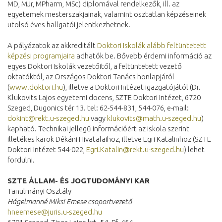
MD, MJr, MPharm, MSc) diplomával rendelkezők, ill. az
egyetemek mesterszakjainak, valamint osztatlan képzéseinek
utolsó éves hallgatói jelentkezhetnek.
A pályázatok az akkreditált
Doktori Iskolák alább feltüntetett
képzési programjaira
adhatók be. Bővebb érdemi információ az
egyes Doktori Iskolák vezetőitől, a feltüntetett vezető
oktatóktól, az Országos Doktori Tanács honlapjáról
(
www.doktori.hu
), illetve a Doktori Intézet igazgatójától (Dr.
Klukovits Lajos egyetemi docens, SZTE Doktori Intézet, 6720
Szeged, Dugonics tér 13. tel: 62-544-831, 544-076, e-mail:
dokint@rekt.u-szeged.hu
vagy
klukovits@math.u-szeged.hu
)
kapható. Technikai jellegű információért az iskola szerint
illetékes karok Dékáni Hivatalaihoz, illetve Egri Katalinhoz (SZTE
Doktori Intézet 544-022,
Egri.Katalin@rekt.u-szeged.hu
) lehet
fordulni.
SZTE ÁLLAM- ÉS JOGTUDOMÁNYI KAR
Tanulmányi Osztály
Hágelmanné Miksi Emese csoportvezető
hneemese@juris.u-szeged.hu