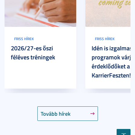
FRISS HÍREK
FRISS HÍREK
2026/27-es őszi
Idén is izgalmas
féléves tréningek
programok várjá
érdeklődőket a
KarrierFeszten!
Tovább hírek