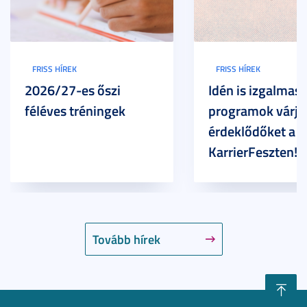
FRISS HÍREK
FRISS HÍREK
2026/27-es őszi
Idén is izgalmas
féléves tréningek
programok várjá
érdeklődőket a
KarrierFeszten!
Tovább hírek