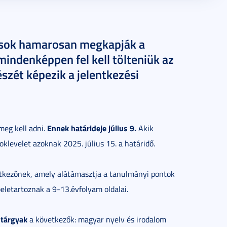
lások hamarosan megkapják a
mindenképpen fel kell tölteniük az
észét képezik a jelentkezési
Ennek határideje július 9.
meg kell adni.
Akik
oklevelet azoknak 2025. július 15. a határidő.
lentkezőnek, amely alátámasztja a tanulmányi pontok
letartoznak a 9-13.évfolyam oldalai.
ntárgyak
a következők: magyar nyelv és irodalom