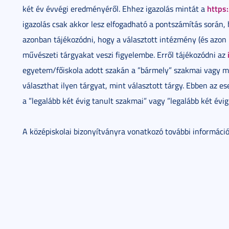
https:
két év évvégi eredményéről. Ehhez igazolás mintát a
igazolás csak akkor lesz elfogadható a pontszámítás során, h
azonban tájékozódni, hogy a választott intézmény (és azon 
művészeti tárgyakat veszi figyelembe. Erről tájékozódni az
egyetem/főiskola adott szakán a ”bármely” szakmai vagy mű
választhat ilyen tárgyat, mint választott tárgy. Ebben az es
a ”legalább két évig tanult szakmai” vagy ”legalább két évi
A középiskolai bizonyítványra vonatkozó további informáci