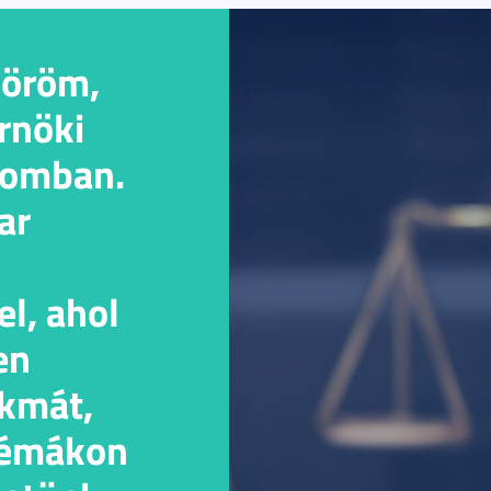
 öröm,
rnöki
somban.
ar
el, ahol
en
akmát,
lémákon