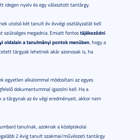
t idegen nyelv és egy választott tantárgy.
ek utolsó két tanult év évvégi osztályzatát kell
tájékozódni
ént szükséges megadnia. Emiatt fontos
ényi oldalain a tanulmányi pontok menüben
, hogy a
ntetett tárgyak lehetnek akár azonosak is, ha
ek egyetlen alkalommal módosítani az egyes
gfelelő dokumentummal igazolni kell. Ha a
 a tárgynak az év végi eredményeit, akkor nem
umban) tanulnak, azoknak a középiskolai
 legalább 2 évig tanult szakmai/művészeti tantárgy