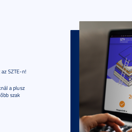
z az SZTE-n!
nál a plusz
lőbb szak