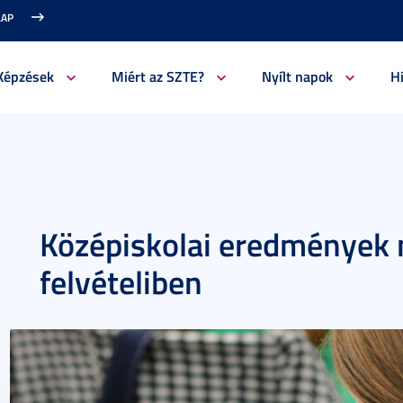
LAP
Képzések
Miért az SZTE?
Nyílt napok
H
Középiskolai eredmények 
felvételiben