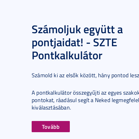
Számoljuk együtt a
pontjaidat! - SZTE
Pontkalkulátor
Számold ki az elsők között, hány pontod les
A pontkalkulátor összegyűjti az egyes szakok
pontokat, ráadásul segít a Neked legmegfele
kiválasztásában.
Tovább