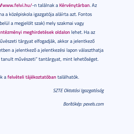
//www.felvi.hu/
Kérvénytárban
-n találnak a
. Az
a a középiskola igazgatója aláírta azt. Fontos
belül a megjelölt szak) mely szakmai vagy
intézményi meghirdetések oldalon
lehet. Ha az
vészeti tárgyat elfogadják, akkor a jelentkező
etben a jelentkező a jelentkezési lapon választhatja
g tanult művészeti” tantárgyat, mint lehetőséget.
felvételi tájékoztatóban
ók a
találhatók.
SZTE Oktatási Igazgatóság
Borítókép: pexels.com