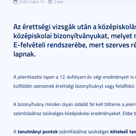
2025. május 13.
2 perc
Az érettségi vizsgák után a középisko
középiskolai bizonyítványukat, melyet 
E-felvételi rendszerébe, mert szerves r
lapnak.
A jelentkezési lapon a 12. évfolyam év végi eredményeit is 
külföldön szereznek érettségi bizonyítványt vagy felsőfokú 
A bizonyítvány minden olyan oldalát fel kell töltenie a je
számításához szükséges középiskolai eredményeket. Ebbe be
tanulmányi pontok
kötelező ta
A
számításához szükséges