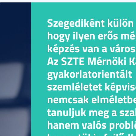
Szegediként külön
hogy ilyen erős mé
képzés van a váro
Az SZTE Mérnöki K
gyakorlatorientált
szemléletet képvis
nemcsak elméletb
tanuljuk meg a sz
hanem valós prob