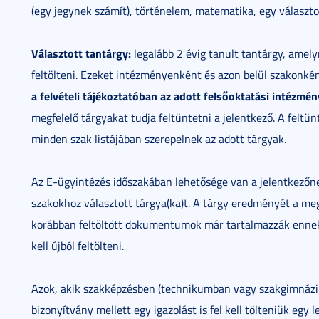
(egy jegynek számít), történelem, matematika, egy választot
Választott tantárgy:
legalább 2 évig tanult tantárgy, amelyn
feltölteni. Ezeket intézményenként és azon belül szakonk
a felvételi tájékoztatóban az adott felsőoktatási intézm
megfelelő tárgyakat tudja feltüntetni a jelentkező. A feltü
minden szak listájában szerepelnek az adott tárgyak.
Az E-ügyintézés időszakában lehetősége van a jelentkezőn
szakokhoz választott tárgya(ka)t. A tárgy eredményét a me
korábban feltöltött dokumentumok már tartalmazzák ennek
kell újból feltölteni.
Azok, akik szakképzésben (technikumban vagy szakgimnázi
bizonyítvány mellett egy igazolást is fel kell tölteniük egy