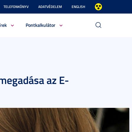
TELEFONKÖNYV
ADATVÉDELEM
ENGLISH
írek
Pontkalkulátor
megadása az E-