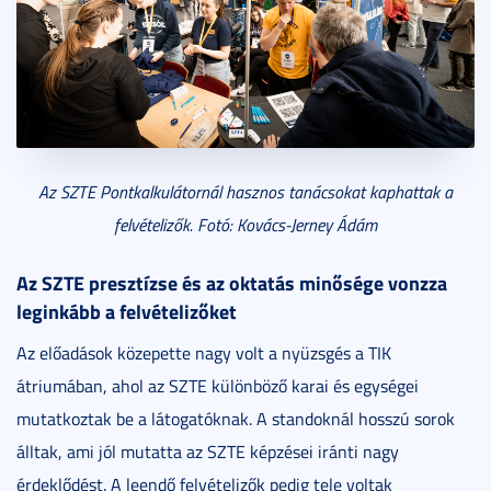
Az SZTE Pontkalkulátornál hasznos tanácsokat kaphattak a
felvételizők. Fotó: Kovács-Jerney Ádám
Az SZTE presztízse és az oktatás minősége vonzza
leginkább a felvételizőket
Az előadások közepette nagy volt a nyüzsgés a TIK
átriumában, ahol az SZTE különböző karai és egységei
mutatkoztak be a látogatóknak. A standoknál hosszú sorok
álltak, ami jól mutatta az SZTE képzései iránti nagy
érdeklődést. A leendő felvételizők pedig tele voltak