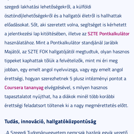
szegedi lakhatási lehetőségekről, a külföldi
ösztöndíjlehetőségekről és a hallgatói életről is hallhattak
előadásokat. Sőt, aki szeretett volna, segítséget is kérhetett
SZTE Pontkalkulátor
a jelentkezési lap kitöltésében, illetve az
használatához. Mint a Pontkalkulátor standjánál Jarábik
Majától, az SZTE FOK hallgatójától megtudtuk, olyan hasznos
tippeket kaphattak tőlük a felvételizők, mint mi éri meg
jobban, egy emelt angol nyelvvizsga, vagy egy emelt angol
érettségi, hogyan szerezhetnek 5 plusz intézményi pontot a
Coursera tananyag
elvégzésével, s milyen hasznos
tapasztalatot nyújthat, ha a diákok minél több korábbi
érettségi feladatsort töltenek ki a nagy megmérettetés előtt.
Tudás, innováció, hallgatóközpontúság
„A Szegedi Tudományegyetem nemcsak hazánk egyik vezető