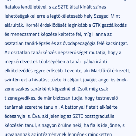
fiatalos lendületével, s az SZTE által kínált színes
lehetőségekkel erre a legtökéletesebb hely Szeged. Mint
elárulták, Kornél érdeklődését leginkább a GTK gazdálkodás
és menedzsment képzése keltette fel, míg Hanna az
osztatlan tanárképzés és az óvodapedagógia felé kacsintgat.
Az osztatlan tanárképzés népszerűségét mutatja, hogy a
megkérdezettek többségében a tanári pálya iránti
elköteleződés egyre erősebb. Levente, aki Martfűről érkezett,
szintén ezt a hivatást tűzte ki céljául, jövőjét angol és ének-
zene szakos tanárként képzelné el. Zsolt még csak
tizenegyedikes, de már biztosan tudja, hogy testnevelő
tanárnak szeretne tanulni. A battonyai fiatalt elkísérte
édesanyja is, Éva, aki jelenleg az SZTE posztgraduális
képzésén tanul, s nagyon örülne neki, ha fia is ide jönne, s
ugyanannak az intézménynek lennének mindketten