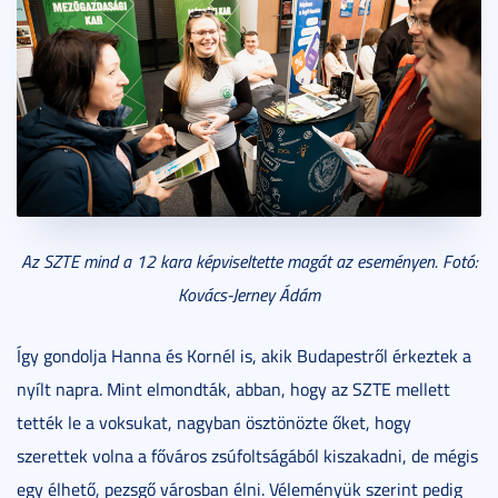
Az SZTE mind a 12 kara képviseltette magát az eseményen. Fotó:
Kovács-Jerney Ádám
Így gondolja Hanna és Kornél is, akik Budapestről érkeztek a
nyílt napra. Mint elmondták, abban, hogy az SZTE mellett
tették le a voksukat, nagyban ösztönözte őket, hogy
szerettek volna a főváros zsúfoltságából kiszakadni, de mégis
egy élhető, pezsgő városban élni. Véleményük szerint pedig