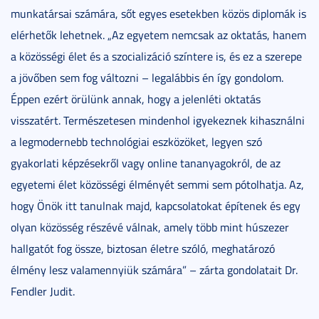
munkatársai számára, sőt egyes esetekben közös diplomák is
elérhetők lehetnek. „Az egyetem nemcsak az oktatás, hanem
a közösségi élet és a szocializáció színtere is, és ez a szerepe
a jövőben sem fog változni – legalábbis én így gondolom.
Éppen ezért örülünk annak, hogy a jelenléti oktatás
visszatért. Természetesen mindenhol igyekeznek kihasználni
a legmodernebb technológiai eszközöket, legyen szó
gyakorlati képzésekről vagy online tananyagokról, de az
egyetemi élet közösségi élményét semmi sem pótolhatja. Az,
hogy Önök itt tanulnak majd, kapcsolatokat építenek és egy
olyan közösség részévé válnak, amely több mint húszezer
hallgatót fog össze, biztosan életre szóló, meghatározó
élmény lesz valamennyiük számára” – zárta gondolatait Dr.
Fendler Judit.