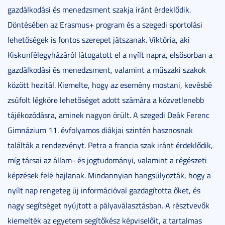
gazdálkodási és menedzsment szakja iránt érdeklődik.
Döntésében az Erasmus+ program és a szegedi sportolási
lehetőségek is fontos szerepet játszanak. Viktória, aki
Kiskunfélegyházáról látogatott el a nyílt napra, elsősorban a
gazdálkodási és menedzsment, valamint a műszaki szakok
között hezitál. Kiemelte, hogy az esemény mostani, kevésbé
zsúfolt légköre lehetőséget adott számára a közvetlenebb
tájékozódásra, aminek nagyon örült. A szegedi Deák Ferenc
Gimnázium 11. évfolyamos diákjai szintén hasznosnak
találták a rendezvényt. Petra a francia szak iránt érdeklődik,
míg társai az állam- és jogtudományi, valamint a régészeti
képzések felé hajlanak. Mindannyian hangsúlyozták, hogy a
nyílt nap rengeteg új információval gazdagította őket, és
nagy segítséget nyújtott a pályaválasztásban. A résztvevők
kiemelték az egyetem segítőkész képviselőit, a tartalmas