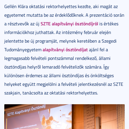
Gellén Klára oktatási rektorhelyettes kezdte, aki magát az
egyetemet mutatta be az érdeklődőknek. A prezentáció során
SZTE alapítványi ösztöndíjról
a résztvevők az új
is értékes
információkhoz juthattak. Az intézmény február elején
jelentette be új programját, melynek keretében a Szegedi
alapítványi ösztöndíjat
Tudományegyetem
ajánl fel a
legmagasabb felvételi pontszámmal rendelkező, állami
ösztöndíjas helyről lemaradó felvételizők számára. Így
különösen érdemes az állami ösztöndíjas és önköltséges
helyeket együtt megjelölni a felvételi jelentkezésnél az SZTE
szakjain, tanácsolta az oktatási rektorhelyettes.