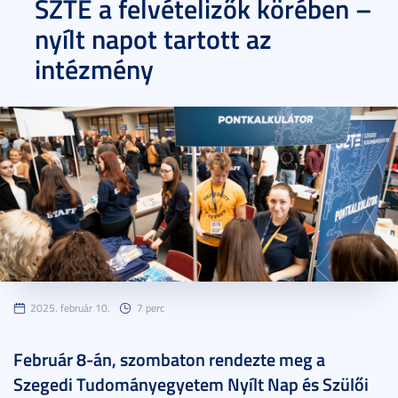
SZTE a felvételizők körében –
nyílt napot tartott az
intézmény
2025. február 10.
7 perc
Február 8-án, szombaton rendezte meg a
Szegedi Tudományegyetem Nyílt Nap és Szülői