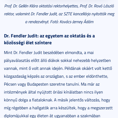
Prof. Dr. Gellén Klára oktatási rektorhelyettes,
Prof. Dr. Rovó László
rektor, valamint
Dr. Fendler Judit, az SZTE kancellárja
nyitották meg
a rendezvényt. Fotó: Kovács-Jerney Ádám
Dr. Fendler Judit: az egyetem az oktatás és a
közösségi élet színtere
Mint Dr. Fendler Judit beszédében elmondta, a mai
pályaválasztás előtt álló diákok sokkal nehezebb helyzetben
vannak, mint ő volt annak idején. Példának okáért volt kettő
közgazdaság képzés az országban, s az ember eldönthette,
Pécsen vagy Budapesten szeretne tanulni. Ma már az
intézmények által nyújtott óriási kínálatban nincs ilyen
könnyű dolga a fiataloknak. A másik jelentős változás, hogy
míg régebben a hallgatók arra készültek, hogy a megszerzett
diplomájukkal egy életen át ugyanabban a szakmában