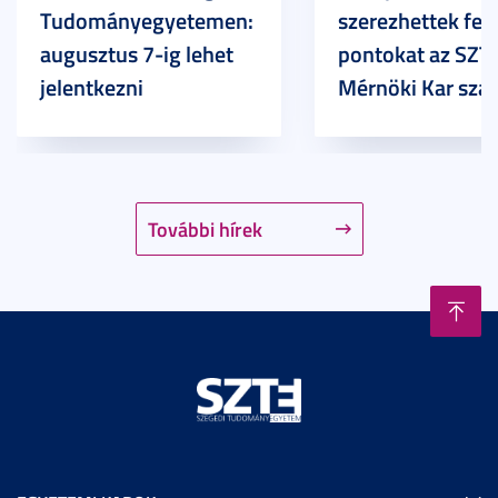
Tudományegyetemen:
szerezhettek felv
augusztus 7-ig lehet
pontokat az SZT
jelentkezni
Mérnöki Kar sza
További hírek