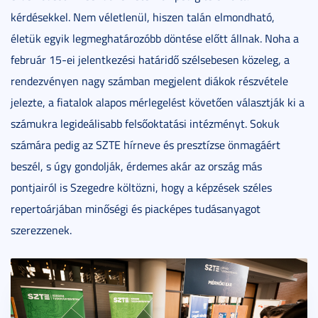
kérdésekkel. Nem véletlenül, hiszen talán elmondható,
életük egyik legmeghatározóbb döntése előtt állnak. Noha a
február 15-ei jelentkezési határidő szélsebesen közeleg, a
rendezvényen nagy számban megjelent diákok részvétele
jelezte, a fiatalok alapos mérlegelést követően választják ki a
számukra legideálisabb felsőoktatási intézményt. Sokuk
számára pedig az SZTE hírneve és presztízse önmagáért
beszél, s úgy gondolják, érdemes akár az ország más
pontjairól is Szegedre költözni, hogy a képzések széles
repertoárjában minőségi és piacképes tudásanyagot
szerezzenek.