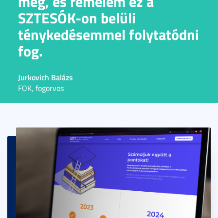
meg, és remélem ez a
SZTESÓK-on belüli
ténykedésemmel folytatódni
fog.
Jurkovich Balázs
FOK, fogorvos