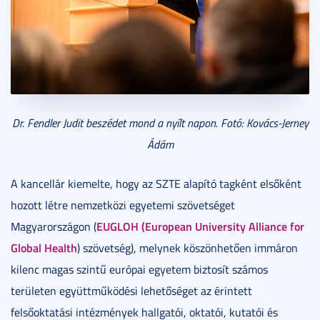
Dr. Fendler Judit beszédet mond a nyílt napon. Fotó: Kovács-Jerney
Ádám
A kancellár kiemelte, hogy az SZTE alapító tagként elsőként
hozott létre nemzetközi egyetemi szövetséget
EUGLOH (European University Alliance for
Magyarországon (
Global Health
) szövetség), melynek köszönhetően immáron
kilenc magas szintű európai egyetem biztosít számos
területen együttműködési lehetőséget az érintett
felsőoktatási intézmények hallgatói, oktatói, kutatói és