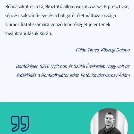
előadásokat és a tájékoztató állomásokat. Az SZTE presztízse,
képzési sokszínűsége és a hallgatói élet változatossága
számos fiatal számára vonzó lehetőséget jelentenek
továbbtanulásuk során.
Fülöp Tímea, Kőszegi Dajana
Borítóképen SZTE Nyílt nap és Szülői Értekezlet. Nagy volt az
érdeklődés a Pontkalkulátor iránt. Fotó: Kovács-Jerney Ádám