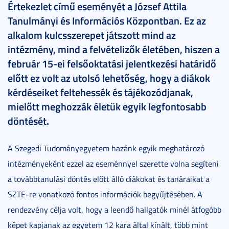
Értekezlet című eseményét a József Attila
Tanulmányi és Információs Központban. Ez az
alkalom kulcsszerepet játszott mind az
intézmény, mind a felvételizők életében, hiszen a
február 15-ei felsőoktatási jelentkezési határidő
előtt ez volt az utolsó lehetőség, hogy a diákok
kérdéseiket feltehessék és tájékozódjanak,
mielőtt meghozzák életük egyik legfontosabb
döntését.
A Szegedi Tudományegyetem hazánk egyik meghatározó
intézményeként ezzel az eseménnyel szerette volna segíteni
a továbbtanulási döntés előtt álló diákokat és tanáraikat a
SZTE-re vonatkozó fontos információk begyűjtésében. A
rendezvény célja volt, hogy a leendő hallgatók minél átfogóbb
képet kapjanak az egyetem 12 kara által kínált, több mint