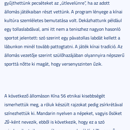
gyűjthettünk pecséteket az „útlevelünre”, ha az adott
állomás játékaiban részt vettünk. A program lényege a kínai
kultúra szemléletes bemutatása volt. Dekázhattunk például
egy tollaslabdával, ami itt nem a teniszhez nagyon hasonló
sportot jelentett: szó szerint egy pávatollas labdát kellett a
lábunkon minél tovább pattogtatni. A játék kínai tradíció. Az
állomás vezetője szerint szülőhazájában olyannyira népszerű
sporttá nőtte ki magát, hogy versenyszinten űzik.
A következő állomáson Kína 56 etnikai kisebbségét
ismerhettük meg, a róluk készült rajzokat pedig zsírkrétával
színezhettük ki. Mandarin nyelven a népeket, vagyis ősöket
Zǔ
-ként nevezik, ebből is következik, hogy ez a szó