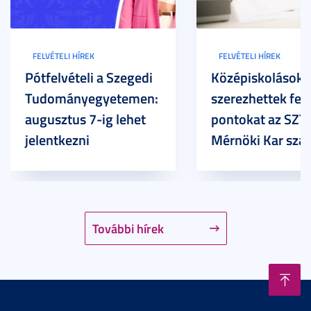
FELVÉTELI HÍREK
FELVÉTELI HÍREK
Pótfelvételi a Szegedi
Középiskolások
Tudományegyetemen:
szerezhettek felv
augusztus 7-ig lehet
pontokat az SZT
jelentkezni
Mérnöki Kar sza
További hírek