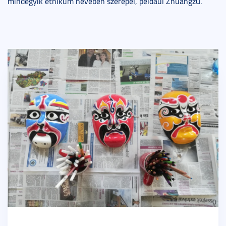
mindegyik etnikum nevében szerepel, például Zhuangzǔ.