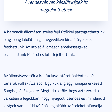
A rendezvényen készült képek itt
megtekinthetőek.
A harmadik állomáson széles fejű ütőkkel pattogtathattunk
ping-pong labdát, míg a negyediken kínai írásjeleket
festhettünk. Az utolsó állomáson érdekességeket
olvashattunk Kínáról és lufit fejelhettünk.
Az állomásvezetők a Konfuciusz Intézet önkéntesei és
tanárok voltak Ázsiából. Egyikük alig egy hónapja érkezett
Sanghajból Szegedre. Megtudtuk tőle, hogy azt szereti a
városban a legjobban, hogy nyugodt, csendes és „mindenütt
virágok vannak”. Hazájából leginkább az ételeket hiányolja.