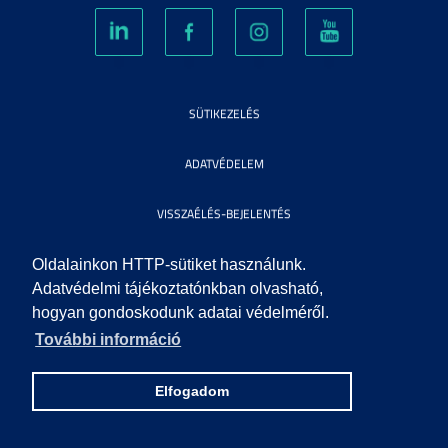
SÜTIKEZELÉS
ADATVÉDELEM
VISSZAÉLÉS-BEJELENTÉS
KÖZÉRDEKŰ ADATOK
Oldalainkon HTTP-sütiket használunk.
Adatvédelmi tájékoztatónkban olvasható,
hogyan gondoskodunk adatai védelméről.
IMPRESSZUM
További információ
SEGÍTSÉG
Elfogadom
© 2010 SZEGEDI TUDOMÁNYEGYETEM. MINDEN JOG FENNTARTVA.