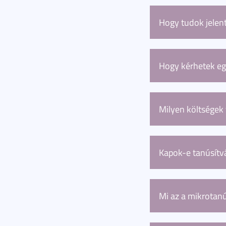
A felnőttképzés 
Képzési Akadémia 
Hogy tudok jelen
képzésen résztvev
Minden képzés leí
után elérhető űrl
Hogy kérhetek eg
Személyre szabot
kepzesiakademia
Milyen költségek
A nyitott képzése
ajánlat fogja tart
Kapok-e tanúsítv
A felnőttképzések
esetében egy mikr
Mi az a mikrotan
Egy rövidebb kép