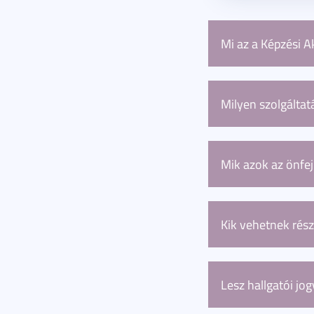
Mi az a Képzési 
Az Szegedi Tudom
magánszemélyek é
Milyen szolgálta
felnőttképzés ke
képzés.
A Képzési Akadém
csomagok, illetv
Mik azok az önfej
Ha magánszemélyk
képzéseket nyújt
Kik vehetnek rész
Képzésenként vál
leírásában talál.
Lesz hallgatói jo