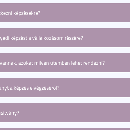
keretében megvalósuló képzések nem járnak hallgatói jogv
által kínált képzési portfolióból egyedül az ESG tanácsad
tkezni képzésekre?
ők számára biztosított a hallgatói jogviszony és diákigazo
rásában szerepel a jelentkezés folyamata. A Modulo felüle
ap kitöltésével jelentkezhet képzéseinkre.
yedi képzést a vállalkozásom részére?
t képzésekkel és egyéb egyedi igényekkel forduljon hozz
@szte.hu
címen.
 vannak, azokat milyen ütemben lehet rendezni?
k díja a képzések esetében található meg, míg egyedi ajánl
almazni.
ányt a képzés elvégzéséről?
 esetében egy tanúsítvány kerül kiállításra, míg a részism
otanúsítvány kerül kiállításra.
úsítvány?
zési folyamat végén, a megszerzett kompetenciát és tanu