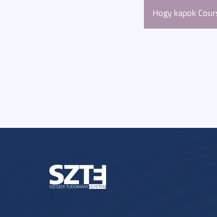
igazoló okirat. A
Hogy kapok Cours
Bő
megszerzését.
Minden képzésünk
Coursera tananya
szakmai bizonyítv
elvégzéséről. A 
dokumentumban