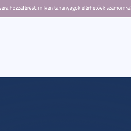
z ESG részismereti képzés esetében a mikrotanúsítvány igaz
era hozzáférést, milyen tananyagok elérhetőek számomra
vebb információ
ön résztvevő számára elérhető egy tanulási útvonal, ame
got is elvégezhet. Minden tanulási útvonal tartalmaz egy
ányt, igény esetén pedig egy Linked In-en megosztható je
tréningekhez tartozó Coursera tananyagokkal kapcsolatba
talál részletes információkat.