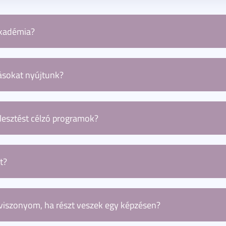
Akadémia?
ányegyetem rövid ciklusú képzéseket kínáló szervezete, 
s piaci szereplők számára egyaránt nyújt szolgáltatást. 
tásokat nyújtunk?
retében valósulnak meg, kivéve az ESG tanácsadó képzést,
ia kínálatában megtalálható adatelemzés, személyre szab
e tréningek magánszemélyeknek és piaci szereplőknek egya
lesztést célzó programok?
ént keres meg minket, akkor nyitott előadássorozatokat 
 számos olyan témában, amelyek a mindennapjainkat átsz
t?
tozó a bemeneteli követelmény, amelyről pontos informác
gviszonyom, ha részt veszek egy képzésen?