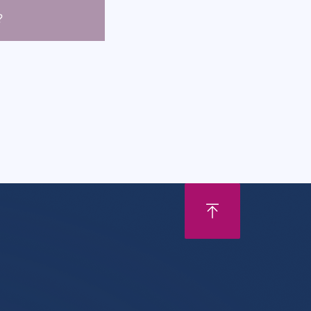
olja a képesítés
?
lyben akár hat
 megszerezhető
lvényt is a képzés
ebben a
n