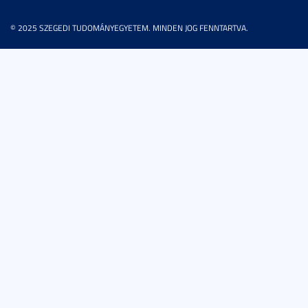
© 2025 SZEGEDI TUDOMÁNYEGYETEM. MINDEN JOG FENNTARTVA.