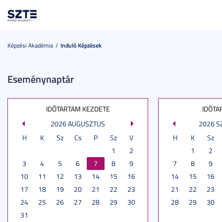
Toggl
navig
Képzési Akadémia
Induló Képzések
Eseménynaptár
IDŐTARTAM KEZDETE
IDŐTA
2026 AUGUSZTUS
2026 
H
K
Sz
Cs
P
Sz
V
H
K
Sz
1
2
1
2
3
4
5
6
7
8
9
7
8
9
10
11
12
13
14
15
16
14
15
16
17
18
19
20
21
22
23
21
22
23
24
25
26
27
28
29
30
28
29
30
31