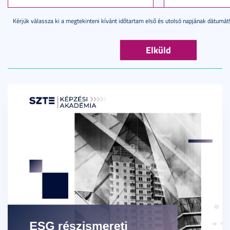
Kérjük válassza ki a megtekinteni kívánt időtartam első és utolsó napjának dátumát