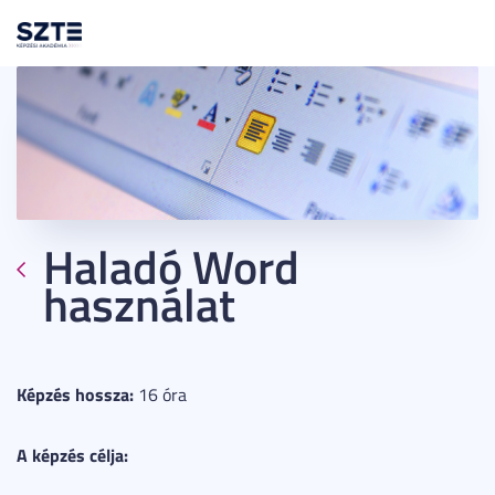
Toggl
navig
Haladó Word
használat
Képzés hossza:
16 óra
A képzés célja: