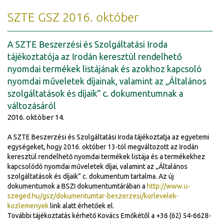
SZTE GSZ 2016. október
A SZTE Beszerzési és Szolgáltatási Iroda
tájékoztatója az Irodán keresztül rendelhető
nyomdai termékek listájának és azokhoz kapcsoló
nyomdai műveletek díjainak, valamint az „Általános
szolgáltatások és díjaik” c. dokumentumnak a
változásáról
2016. október 14.
A SZTE Beszerzési és Szolgáltatási Iroda tájékoztatja az egyetemi
egységeket, hogy 2016. október 13-tól megváltozott az Irodán
keresztül rendelhető nyomdai termékek listája és a termékekhez
kapcsolódó nyomdai műveletek díjai, valamint az „Általános
szolgáltatások és díjaik” c. dokumentum tartalma. Az új
dokumentumok a BSZI dokumentumtárában a
http://www.u-
szeged.hu/gsz/dokumentumtar-beszerzesi/korlevelek-
kozlemenyek
link alatt érhetőek el.
További tájékoztatás kérhető Kovács Emőkétől a +36 (62) 54-6628-