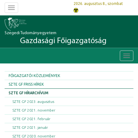
2026. augusztus 8., szombat
Toggle
navigation
Szegedi Tudományegyetem
Gazdasági Főigazgatóság
Toggl
navig
FŐIGAZGATÓI KÖZLEMÉNYEK
SZTE GF FRISS HÍREK
SZTE GF HÍRARCHÍVUM
SZTE GF 2023. augusztus
SZTE GF 2021. november
SZTE GF 2021. február
SZTE GF 2021. január
SZTE GF 2020. november