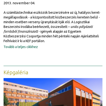
2013. november 04.
A számítástechnikai eszközök beszerzésére az új, hatályos keret-
megállapodások - a központosított közbeszerzés keretein belül -
minden esetben verseny újranyitását írják elő. A Logisztikai
Beszerzési Irodába beérkezett, összesített –
uniós pályázati
forrásból finanszírozott
- igények alapján az Egyetem
Közbeszerzési Csoportja minden hét pénteki napján Ajánlattételi
Felhívást ír ki a KEF portálon.
Tovább a teljes cikkhez
Képgaléria