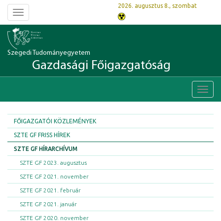
2026. augusztus 8., szombat
Toggle
navigation
Szegedi Tudományegyetem
Gazdasági Főigazgatóság
Toggl
navig
FŐIGAZGATÓI KÖZLEMÉNYEK
SZTE GF FRISS HÍREK
SZTE GF HÍRARCHÍVUM
SZTE GF 2023. augusztus
SZTE GF 2021. november
SZTE GF 2021. február
SZTE GF 2021. január
SZTE GF 2020. november