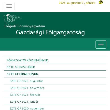
2026. augusztus 7., péntek
Toggle
navigation
Szegedi Tudományegyetem
Gazdasági Főigazgatóság
Toggl
navig
FŐIGAZGATÓI KÖZLEMÉNYEK
SZTE GF FRISS HÍREK
SZTE GF HÍRARCHÍVUM
SZTE GF 2023. augusztus
SZTE GF 2021. november
SZTE GF 2021. február
SZTE GF 2021. január
SZTE GF 2020. november