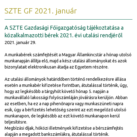
SZTE GF 2021. január
A SZTE Gazdasági Főigazgatóság tájékoztatása a
közalkalmazotti bérek 2021. évi utalási rendjéről
2021. január 29.
A munkabérek számfejtését a Magyar Államkincstár a hónap utolsó
munkanapján állítja elő, majd a kész utalási állományokat és azok
bizonylatait elektronikusan átadja az Egyetem részére.
Az utalási állományok határidőben történő rendelkezésre állása
esetén a munkabér kifizetése forintban, átutalással történik, úgy,
hogy az legkésőbb a tárgyhót követő hónap 5. napján a
munkavállaló lakossági folyószámláján jóváírásra kerüljön. Abban
az esetben, ha ez a nap pihenőnapra vagy munkaszüneti napra
esik, úgy a bérfizetés lehetőség szerint az ezt megelőző utolsó
munkanapon, de legkésőbb az ezt követő munkanapon kerül
teljesítésre.
Megbízási díjak, hóközi illetmények kifizetése a bérszámfejtés
alapján a megadott bankszámlákra, átutalással történik.