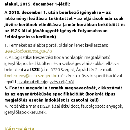
alakul, 2015. december 1-jétől:
A 2015. december 1. után beérkező igényekre – az
intézményi leállásra tekintettel – az eljárások már csak
jövőre kerülnek elindításra (a már korábban beküldött és
az ISZK által jóváhagyott igények folyamatosan
feldolgozásra kerülnek)
1. Terméket az alábbi portál oldalon lehet kiválasztani:
www.kozbeszerzes.gov.hu
2. A Logisztikai Beszerzési Iroda honlapján megtalálható
igénylőlapot kell kitölteni és a szükséges aláírásokkal ellátva
beküldeni
az ISZK
(cím: 6720 Szeged, Árpád tér 2. e-mail:
itvelemeny@cc.u-szeged.hu
) részére a műszaki specifikációval
együtt,
szakmai ellenjegyzés céljából
.
3. Fontos megadni a termék megnevezését, cikkszámát
és az egyenértékűség specifikációját (konkrét típus
megjelölés esetén indoklást is csatolni kell)
4. Irodánkba már az ISZK által átküldött, feldolgozott anyagok,
igénylőlapok kerülnek.
Képgaléria