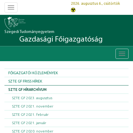
2026. augusztus 6., csütörtök
Toggle
navigation
Szegedi Tudományegyetem
Gazdasági Főigazgatóság
Toggl
navig
FŐIGAZGATÓI KÖZLEMÉNYEK
SZTE GF FRISS HÍREK
SZTE GF HÍRARCHÍVUM
SZTE GF 2023. augusztus
SZTE GF 2021. november
SZTE GF 2021. február
SZTE GF 2021. január
SZTE GF 2020. november