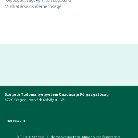
Munkatársaink elérhetőségei
Szegedi Tudományegyetem Gazdasági Főigazgatóság
6720 Szeged, Horváth Mihály u. 1/B
Impresszum
(C) 2010 Szegedi Tudományegyetem. Minden jog fenntartva.