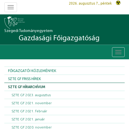
2026. augusztus 7., péntek
Toggle
navigation
Szegedi Tudományegyetem
Gazdasági Főigazgatóság
Toggl
navig
FŐIGAZGATÓI KÖZLEMÉNYEK
SZTE GF FRISS HÍREK
SZTE GF HÍRARCHÍVUM
SZTE GF 2023. augusztus
SZTE GF 2021. november
SZTE GF 2021. február
SZTE GF 2021. január
SZTE GF 2020. november