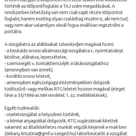
történik az időpontfoglalás a TAJ szám megadásával. A
rendszerben lehetőség van nem csak saját részre időpontot
foglalni, hanem esetleg olyan családtag részére is, aki nem tud,
vagy nem akar valamilyen oknál fogva önállóan regisztrálni a
portálra.
A vizsgálatra az alábbiakat szíveskedjen magával hozni:
- a beutalás orvosi alkalmassági vizsgálatra c. nyomtatványt
kitöltve, aláíratva, lepecsételve,
- szemüvegét v. kontaktlencséjét a látásvizsgálathoz
(amennyiben van önnek),
- korábbi orvosi leleteit,
- amennyiben egészségügyi intézményekben dolgozik
tüdőszűrő- vagy mellkas RTG leletet hozzon magával (eleget
téve a 33/1998-as NM rendelet 1. sz. mellékletének).
Egyéb tudnivalók:
- vizeletvizsgálat a helyszínen történik,
- a kémiai anyagokkal dolgozók, RTG sugárzásnak kitettek
valamint az állatkísérletes munkát végzők kérjenek e-mail-ben
(dekany.krisztina@gmf.u-szeged.hu) laborbeutalót a vizsgálat