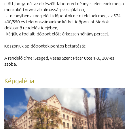
előtt, hogy már az elkészült laboreredménnyel jelenjenek meg a
munkaköri orvosi alkalmassági vizsgálaton,
- amennyiben a megjelölt időpontok nem felelnek meg, az 574-
400/550-es telefonszámunkon kérhet időpontot Modok
doktornő rendelési idejében,
- kérjük, a foglalt időpont előtt érkezzen néhány perccel.
Köszönjük az időpontok pontos betartását!
A rendelő címe: Szeged, Vasas Szent Péter utca 1-3., 207-es
szoba.
Képgaléria