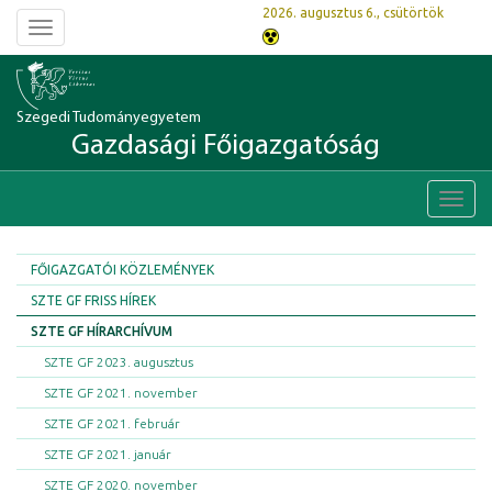
2026. augusztus 6., csütörtök
Toggle
navigation
Szegedi Tudományegyetem
Gazdasági Főigazgatóság
Toggl
navig
FŐIGAZGATÓI KÖZLEMÉNYEK
SZTE GF FRISS HÍREK
SZTE GF HÍRARCHÍVUM
SZTE GF 2023. augusztus
SZTE GF 2021. november
SZTE GF 2021. február
SZTE GF 2021. január
SZTE GF 2020. november