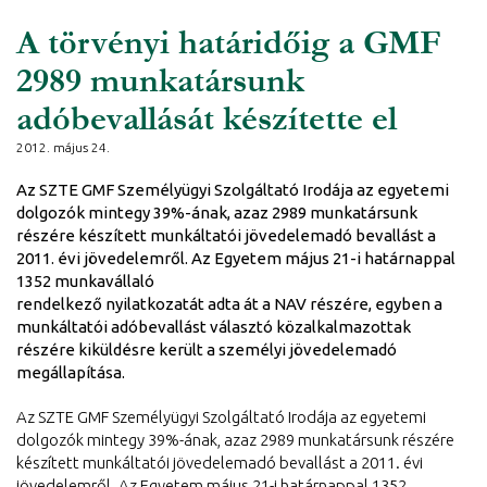
A törvényi határidőig a GMF
2989 munkatársunk
adóbevallását készítette el
2012. május 24.
Az SZTE GMF Személyügyi Szolgáltató Irodája az egyetemi
dolgozók mintegy 39%-ának, azaz 2989 munkatársunk
részére készített munkáltatói jövedelemadó bevallást a
2011. évi jövedelemről. Az Egyetem május 21-i határnappal
1352 munkavállaló
rendelkező nyilatkozatát adta át a NAV részére, egyben a
munkáltatói adóbevallást választó közalkalmazottak
részére kiküldésre került a személyi jövedelemadó
megállapítása.
Az SZTE GMF Személyügyi Szolgáltató Irodája az egyetemi
dolgozók mintegy 39%-ának, azaz 2989 munkatársunk részére
készített munkáltatói jövedelemadó bevallást a 2011. évi
jövedelemről. Az Egyetem május 21-i határnappal 1352