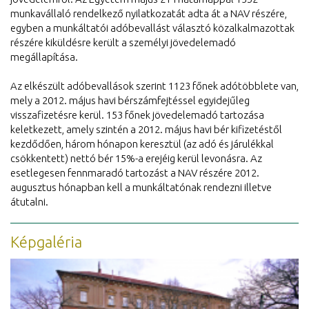
munkavállaló rendelkező nyilatkozatát adta át a NAV részére,
egyben a munkáltatói adóbevallást választó közalkalmazottak
részére kiküldésre került a személyi jövedelemadó
megállapítása.
Az elkészült adóbevallások szerint 1123 főnek adótöbblete van,
mely a 2012. május havi bérszámfejtéssel egyidejűleg
visszafizetésre kerül. 153 főnek jövedelemadó tartozása
keletkezett, amely szintén a 2012. május havi bér kifizetéstől
kezdődően, három hónapon keresztül (az adó és járulékkal
csökkentett) nettó bér 15%-a erejéig kerül levonásra. Az
esetlegesen fennmaradó tartozást a NAV részére 2012.
augusztus hónapban kell a munkáltatónak rendezni illetve
átutalni.
Képgaléria