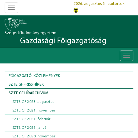
2026. augusztus 6., csütörtök
Toggle
navigation
Szegedi Tudományegyetem
Gazdasági Főigazgatóság
Toggl
navig
FŐIGAZGATÓI KÖZLEMÉNYEK
SZTE GF FRISS HÍREK
SZTE GF HÍRARCHÍVUM
SZTE GF 2023. augusztus
SZTE GF 2021. november
SZTE GF 2021. február
SZTE GF 2021. január
SZTE GF 2020. november