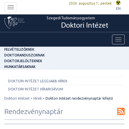
2026. augusztus 7., péntek
Toggle
EN
navigation
Szegedi Tudományegyetem
Doktori Intézet
Toggl
navig
FELVÉTELIZŐKNEK
DOKTORANDUSZOKNAK
DOKTORJELÖLTEKNEK
MUNKATÁRSAKNAK
DOKTORI INTÉZET LEGÚJABB HÍREK
DOKTORI INTÉZET HÍRARCHÍVUM
Doktori Intézet
Hírek
Doktori Intézet rendezvénynaptár kifejtő
Rendezvénynaptár