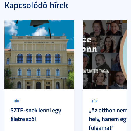
Kapcsolódó hírek
HÍR
HÍR
SZTE-snek lenni egy
„Az otthon nem 
életre szól
hely, hanem egy
folyamat”