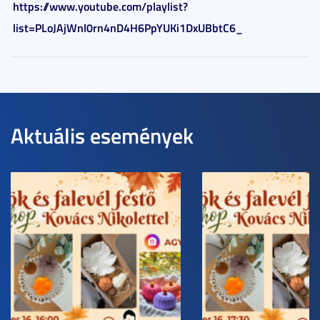
https://www.youtube.com/playlist?
list=PLoJAjWnl0rn4nD4H6PpYUKi1DxUBbtC6_
Aktuális események